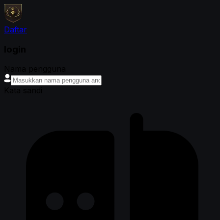
Daftar
login
Nama pengguna
Kata sandi