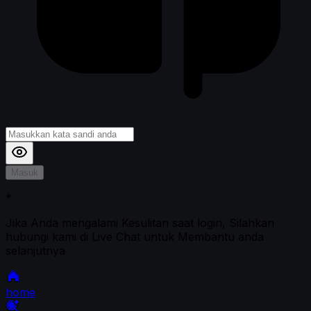
Masuk
*
Jika Anda mengalami Kesulitan saat login, Silahkan
hubungi kami di Live Chat untuk Membantu anda
selanjutnya
home