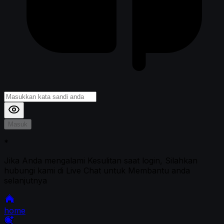
Masuk
*
Jika Anda mengalami Kesulitan saat login, Silahkan
hubungi kami di Live Chat untuk Membantu anda
selanjutnya
home