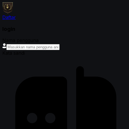
Daftar
login
Nama pengguna
Kata sandi