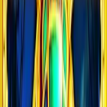
deposit minimal Rp5.000, pemain sudah bisa memulai
taruhan di berbagai game slot. Proses depositnya cepat
dan aman, tanpa potongan, sehingga sangat
menguntungkan bagi mereka yang ingin bermain dengan
modal kecil. Fitur ini juga memudahkan para pemain
yang tidak memiliki rekening bank namun ingin tetap
bermain
judi online
Selain menawarkan permainan yang menguntungkan,
Ongtoto juga menjaga keamanan data dan transaksi para
membernya dengan sistem enkripsi canggih. Situs ini
memiliki lisensi resmi dari lembaga perjudian
internasional, sehingga terjamin keadilan permainannya.
Layanan customer service yang siap membantu 24 jam
juga menjadi nilai tambah, memastikan pemain
mendapatkan solusi cepat jika mengalami kendala saat
bermain atau bertransaksi
Bagi yang ingin mencoba peruntungan di slot online