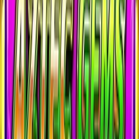
10. Togel Online Xiamen Lottery
Togel Online Xiamen Lottery adalah salah satu bentuk
perjudian daring yang menawarkan permainan togel
dengan sistem lotere yang berasal dari Xiamen,
Tiongkok. Permainan ini memungkinkan pemain untuk
memasang taruhan pada berbagai angka dengan
harapan memenangkan hadiah uang tunai
11. Togel Online Mancity 4D
Togel Online
Mancity 4D adalah salah satu jenis
permainan judi togel digital yang mengacu pada pasaran
Manchester City (Mancity) dengan sistem 4 digit. Pemain
harus menebak angka keluaran 4D (0000-9999) yang
diundi berdasarkan hasil tertentu
12. Togel Online Arkansas Evening