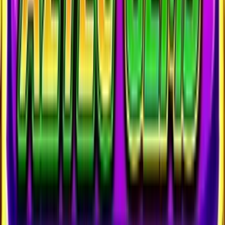
Togel Online Arkansas Evening merujuk pada permainan
togel (toto gelap) yang dapat dimainkan secara daring
dengan mengikuti hasil undian Arkansas Evening, salah
satu jenis undian yang diadakan di negara bagian
Arkansas, Amerika Serikat
13. Togel Online Florida Evening
Togel Online Florida Evening merujuk pada permainan
togel yang dapat dimainkan secara daring dengan
mengikuti hasil undian dari Florida Evening, sebuah
pasaran togel yang populer di Amerika Serikat.
Permainan ini biasanya menawarkan berbagai jenis
taruhan
14. Togel Online Osaka Lottery
Togel Online Osaka Lottery adalah salah satu bentuk
permainan judi angka yang populer di kalangan