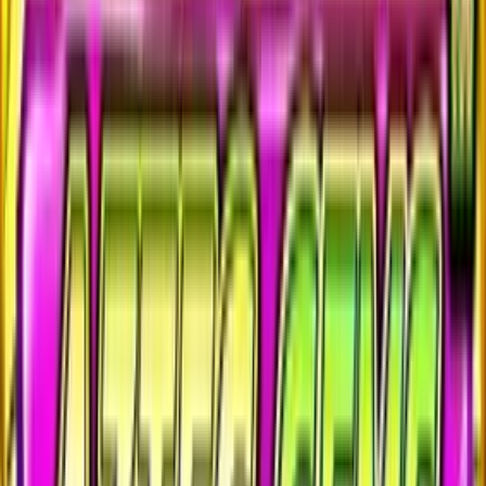
yang biasanya diumumkan setiap hari
8. Togel Online Shanghai Pools
Togel Online Shanghai Pools adalah salah satu bentuk
perjudian daring yang populer di kalangan pemain togel,
khususnya yang menyukai pasaran Shanghai.
Permainan ini menawarkan berbagai jenis taruhan,
seperti 2D, 3D, dan 4D, di mana pemain menebak angka
yang akan keluar pada hasil undian
9. Togel Online Michigan Midday
Togel Online Michigan Midday merujuk pada permainan
lotere online yang populer di Michigan, Amerika Serikat,
khususnya untuk hasil undian yang dilakukan pada siang
hari (midday). Permainan ini memungkinkan pemain
untuk memasang taruhan secara digital dengan memilih
angka-angka tertentu