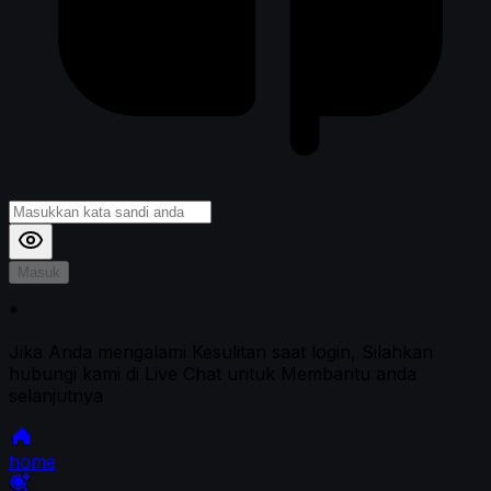
Masuk
*
Jika Anda mengalami Kesulitan saat login, Silahkan
hubungi kami di Live Chat untuk Membantu anda
selanjutnya
home