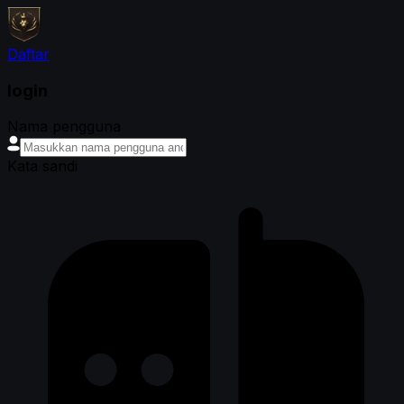
Daftar
login
Nama pengguna
Kata sandi