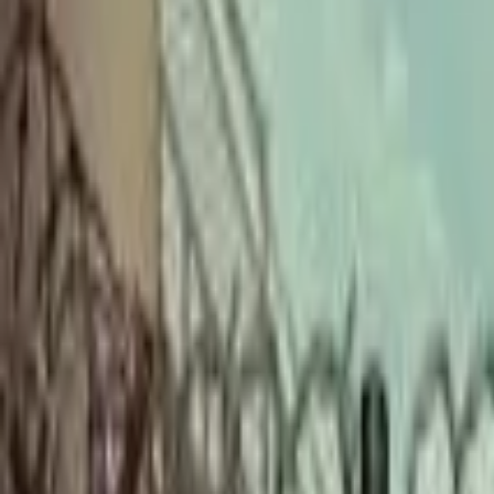
Ongtoto memberikan kemudahan bertransaksi dengan meny
minimal Rp5.000, pemain sudah bisa memulai taruhan di 
mereka yang ingin bermain dengan modal kecil. Fitur ini
Selain menawarkan permainan yang menguntungkan, Ongtot
lisensi resmi dari lembaga perjudian internasional, sehi
memastikan pemain mendapatkan solusi cepat jika mengal
Bagi yang ingin mencoba peruntungan di slot online deng
berbagai game slot gacor yang sering memberikan jackpot
update
slot gacor
hari ini dan manfaatkan bonus promosi
Game Pragmatic Play Paling Seru & 