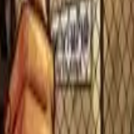
u dengan grafis yang menarik dan fitur bonus
g mengusung tema Natal dengan fitur dan pembayaran
er, slot, taruhan olahraga, atau casino live. Setiap
ine yang terpercaya dan berlisensi agar terhindar dari
di online
atas modal harian atau mingguan dan disiplin dalam
tan. Selain itu, alokasikan dana dengan proporsional