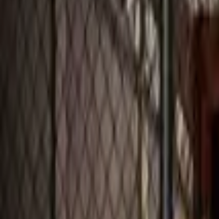
Slot Online Gates of Gatot Kaca adalah permainan slot y
menawarkan grafis yang memukau, fitur bonus menarik, s
8. Slot Online Wild West Gold
Slot online Wild West Gold adalah permainan judi digital
menawarkan 5 gulungan dengan 40 garis pembayaran, dile
9. Slot Online Wild Bandito
Slot Online Wild Bandito adalah permainan slot yang m
ternama, slot ini menampilkan grafis yang menarik, fitu
10. Slot Online 5 Lions Bonanza
Slot Online 5 Lions Bonanza adalah salah satu permaina
tema oriental dengan simbol-simbol seperti singa emas, 