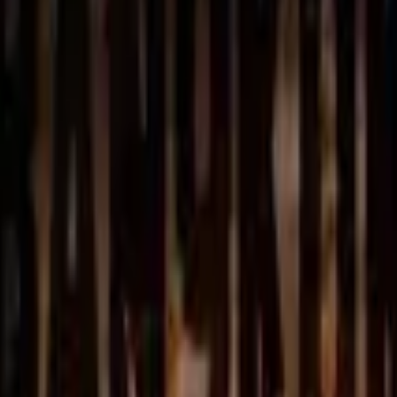
 bertema Natal yang menawarkan pengalaman bermain yang 
n cemara, dan Santa Claus, permainan ini cocok dimainkan
 populer dikembangkan oleh Pragmatic Play, menawarkan 
dan 20 paylines, dilengkapi dengan fitur-fitur menarik sep
 yang menawarkan pengalaman bermain seru dengan fitur M
bangkan oleh Pragmatic Play