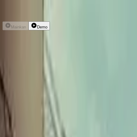
Daftar
Masuk
Mainkan
Demo
Bangkok Hilton
nolimitcity
kembali
ONGTOTO Situs Slot Thail
Ongtoto
adalah salah satu situs judi online yang saat i
ini menawarkan berbagai jenis permainan
slot online
yang 
transaksinya, termasuk deposit minimal yang terjangkau
Salah satu alasan utama pemain memilih Ongtoto adalah k
yang tinggi pada beberapa jenis permainan slot tertentu
menyediakan RTP (Return to Player) tinggi, sehingga pel
oleh situs