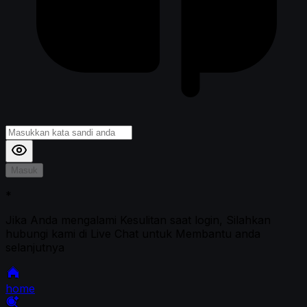
Masuk
*
Jika Anda mengalami Kesulitan saat login, Silahkan
hubungi kami di Live Chat untuk Membantu anda
selanjutnya
home