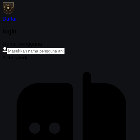
Daftar
login
Nama pengguna
Kata sandi