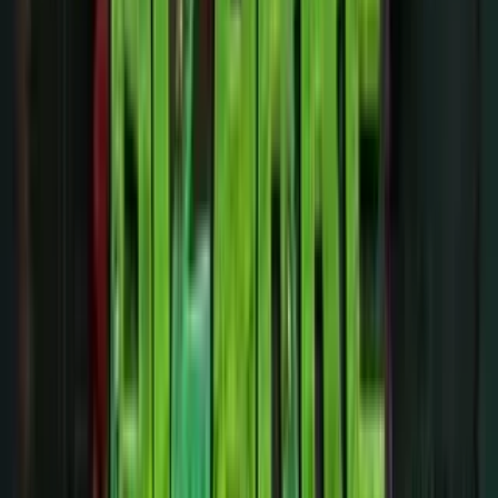
yang biasanya diumumkan setiap hari
8. Togel Online Shanghai Pools
Togel Online Shanghai Pools adalah salah satu bentuk
perjudian daring yang populer di kalangan pemain togel,
khususnya yang menyukai pasaran Shanghai.
Permainan ini menawarkan berbagai jenis taruhan,
seperti 2D, 3D, dan 4D, di mana pemain menebak angka
yang akan keluar pada hasil undian
9. Togel Online Michigan Midday
Togel Online Michigan Midday merujuk pada permainan
lotere online yang populer di Michigan, Amerika Serikat,
khususnya untuk hasil undian yang dilakukan pada siang
hari (midday). Permainan ini memungkinkan pemain
untuk memasang taruhan secara digital dengan memilih
angka-angka tertentu