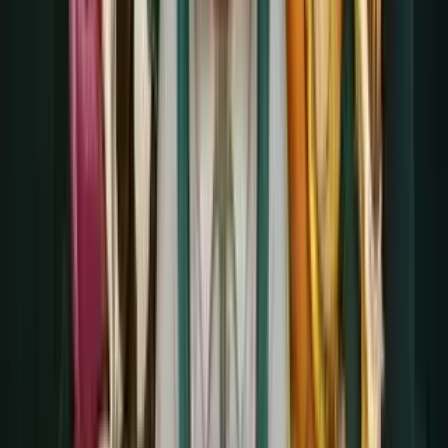
Slot Online Wild Bounty Showdown adalah permainan
slot bertema koboi yang menawarkan pengalaman
bermain seru dengan grafis yang menarik dan fitur
bonus menguntungkan. Dalam game ini, pemain akan
menemukan simbol-simbol
15. Slot Online Gates of Olympus Xmas 1000
Slot Online Gates of Olympus Xmas 1000 adalah varian
spesial dari permainan slot populer Gates of Olympus
yang mengusung tema Natal dengan fitur dan
pembayaran hingga 1000x taruhan. Dikembangkan oleh
Pragmatic Play
Panduan Lengkap Untuk Pemula
Yang Ingin Menang
Sebelum memulai, pemula harus memahami dasar-dasar