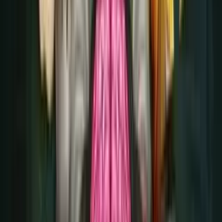
Judi online bukan sekadar permainan untung-untungan,
tetapi juga membutuhkan strategi. Pemula disarankan
untuk mempelajari tips dari pemain berpengalaman,
seperti cara membaca peluang, mengatur taruhan, atau
memanfaatkan bonus dan promosi. Banyak sumber
daya gratis seperti forum, video tutorial, atau artikel
yang bisa membantu meningkatkan pemahaman.
Semakin banyak pengetahuan yang dimiliki, semakin
besar peluang untuk meraih kemenangan
Emosi yang tidak stabil, seperti keserakahan atau
frustasi setelah kalah, dapat mengganggu pengambilan
keputusan. Pemula harus belajar mengendalikan emosi
dan tetap tenang dalam segala situasi. Berhenti bermain
saat sedang emosi atau lelah adalah langkah bijak untuk
menghindari keputusan impulsif yang merugikan.
Dengan mental yang kuat, pemain dapat berpikir jernih
dan membuat keputusan taruhan yang lebih rasional