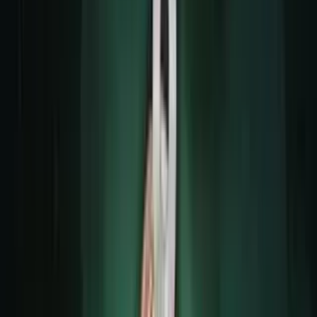
deposit minimal Rp5.000, pemain sudah bisa memulai
taruhan di berbagai game slot. Proses depositnya cepat
dan aman, tanpa potongan, sehingga sangat
menguntungkan bagi mereka yang ingin bermain dengan
modal kecil. Fitur ini juga memudahkan para pemain
yang tidak memiliki rekening bank namun ingin tetap
bermain
judi online
Selain menawarkan permainan yang menguntungkan,
Ongtoto juga menjaga keamanan data dan transaksi para
membernya dengan sistem enkripsi canggih. Situs ini
memiliki lisensi resmi dari lembaga perjudian
internasional, sehingga terjamin keadilan permainannya.
Layanan customer service yang siap membantu 24 jam
juga menjadi nilai tambah, memastikan pemain
mendapatkan solusi cepat jika mengalami kendala saat
bermain atau bertransaksi
Bagi yang ingin mencoba peruntungan di slot online