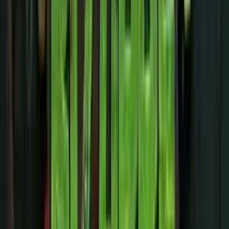
angka (dari 0000 hingga 9999) yang akan keluar dalam
undian, dengan hadiah besar jika berhasil menebak
secara tepat
6. Togel Online Ankarapools
Togel Online Ankarapools adalah salah satu platform
perjudian daring yang menawarkan permainan togel
dengan berbagai pasaran, termasuk pasaran dari
Ankarapools. Platform ini memungkinkan pemain untuk
memasang taruhan secara praktis dan cepat melalui
internet
7. Togel Online Seoul Lottery
Togel Online Seoul Lottery adalah salah satu bentuk
permainan judi angka yang populer dan banyak diminati
oleh para pemain togel di Indonesia. Permainan ini
mengacu pada hasil undian dari Seoul, Korea Selatan,