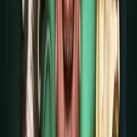
Gatot Kaca. Dikembangkan oleh provider ternama, game
ini menawarkan grafis yang memukau, fitur bonus
menarik, serta RTP (Return to Player) yang kompetitif,
membuatnya popular
8. Slot Online Wild West Gold
Slot online Wild West Gold adalah permainan judi digital
yang mengusung tema koboi dan kehidupan liar di
Amerika Barat. Dikembangkan oleh Pragmatic Play, slot
ini menawarkan 5 gulungan dengan 40 garis
pembayaran, dilengkapi fitur-fitur menarik
9. Slot Online Wild Bandito
Slot Online Wild Bandito adalah permainan slot yang
menawarkan pengalaman bermain seru dengan tema
koboi dan petualangan di Wild West. Dikembangkan oleh
provider ternama, slot ini menampilkan grafis yang
menarik, fitur bonus yang menggiurkan