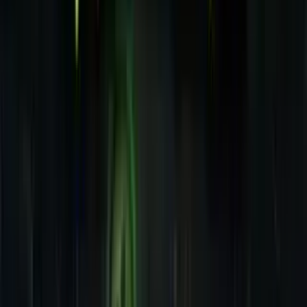
penggemar togel daring. Permainan ini menawarkan
berbagai pasaran, termasuk hasil undian dari Osaka,
Jepang, dengan sistem taruhan yang mudah diakses
melalui platform online
15. Togel Online Damacai
Togel Online Damacai adalah salah satu bentuk
perjudian daring yang populer di Indonesia, khususnya
bagi penggemar permainan angka. Damacai sendiri
merupakan salah satu pasaran togel yang banyak
diminati karena menyediakan berbagai jenis taruhan
dengan hadiah yang menggiurkan
Lihat Semua
home
explore