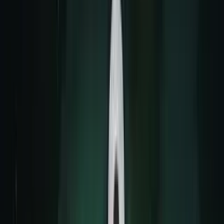
kemudahan transaksinya, termasuk deposit minimal
yang terjangkau, yaitu Rp5.000 via DANA. Hal ini
membuatnya banyak diminati oleh pemain pemula
maupun berpengalaman
Salah satu alasan utama pemain memilih Ongtoto adalah
karena reputasinya sebagai situs slot gacor hari ini.
Artinya, banyak pemain yang melaporkan tingkat
kemenangan yang tinggi pada beberapa jenis permainan
slot tertentu. Ongtoto bekerja sama dengan berbagai
provider ternama seperti Pragmatic Play, PG Soft, dan
Habanero, yang menyediakan RTP (Return to Player)
tinggi, sehingga peluang menang lebih besar. Pemain
juga bisa memantau update slot gacor harian melalui
informasi yang disediakan oleh situs
Ongtoto memberikan kemudahan bertransaksi dengan
menyediakan metode pembayaran via DANA, salah satu
dompet digital paling populer di Indonesia. Dengan