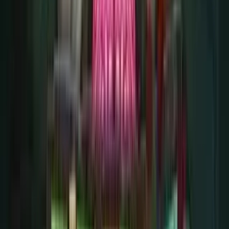
Banyak situs judi online menawarkan bonus seperti
deposit awal, cashback, atau free chips untuk menarik
pemain. Pemula harus memanfaatkan promosi ini untuk
meningkatkan modal tanpa harus mengeluarkan banyak
uang. Namun, selalu baca syarat dan ketentuan (terms
and conditions) agar memahami persyaratan yang
berlaku, seperti wagering requirements. Dengan
memanfaatkan bonus secara optimal, peluang untuk
menang bisa lebih besar tanpa risiko finansial yang tinggi
Daftar 15 Pasaran Togel Terpopuler
Yang Wajib Dicoba
Daftar 15 Pasaran Togel Terpopuler Yang Wajib Dicoba
merupakan panduan bagi para penggemar togel online
yang ingin mencoba variasi pasaran terbaik di dunia.
Konten ini menyajikan informasi lengkap seputar 15
pasaran togel ternama