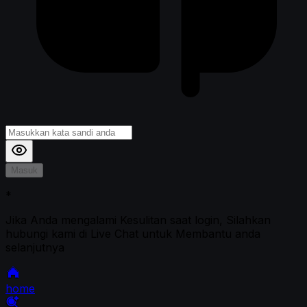
Masuk
*
Jika Anda mengalami Kesulitan saat login, Silahkan
hubungi kami di Live Chat untuk Membantu anda
selanjutnya
home