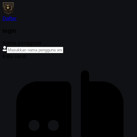
Daftar
login
Nama pengguna
Kata sandi