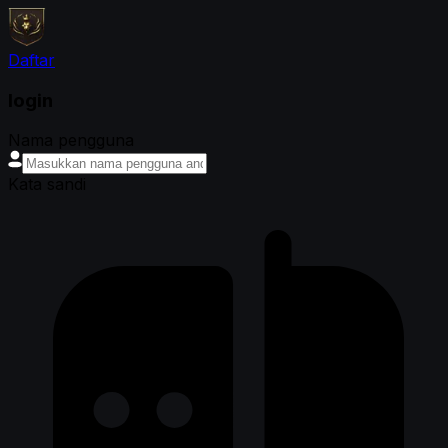
Daftar
login
Nama pengguna
Kata sandi