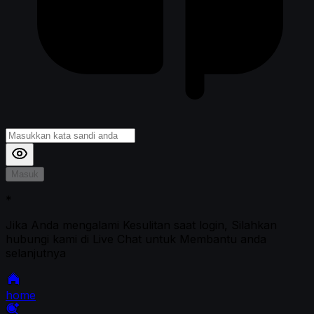
Masuk
*
Jika Anda mengalami Kesulitan saat login, Silahkan
hubungi kami di Live Chat untuk Membantu anda
selanjutnya
home