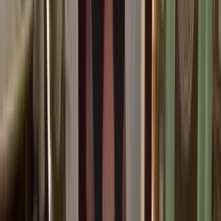
Gatot Kaca. Dikembangkan oleh provider ternama, game
ini menawarkan grafis yang memukau, fitur bonus
menarik, serta RTP (Return to Player) yang kompetitif,
membuatnya popular
8. Slot Online Wild West Gold
Slot online Wild West Gold adalah permainan judi digital
yang mengusung tema koboi dan kehidupan liar di
Amerika Barat. Dikembangkan oleh Pragmatic Play, slot
ini menawarkan 5 gulungan dengan 40 garis
pembayaran, dilengkapi fitur-fitur menarik
9. Slot Online Wild Bandito
Slot Online Wild Bandito adalah permainan slot yang
menawarkan pengalaman bermain seru dengan tema
koboi dan petualangan di Wild West. Dikembangkan oleh
provider ternama, slot ini menampilkan grafis yang
menarik, fitur bonus yang menggiurkan