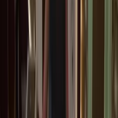
12. Slot Online The Dog House
Slot Online The Dog House adalah permainan slot yang
populer dikembangkan oleh Pragmatic Play,
menawarkan tema yang menggemaskan dengan latar
belakang rumah anjing yang penuh warna. Game ini
menampilkan 5 gulungan dan 20 paylines, dilengkapi
dengan fitur-fitur menarik seperti Wild Multipliers
13. Slot Online Great Rhino Megaways
Slot Online Great Rhino Megaways adalah permainan
slot yang menawarkan pengalaman bermain seru
dengan fitur Megaways yang inovatif, di mana setiap
putaran dapat menghasilkan hingga 200.704 cara untuk
menang. Dikembangkan oleh Pragmatic Play
14. Slot Online Wild Bounty Showdown