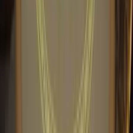
Togel Online Sydney Pools adalah permainan judi angka
yang berbasis pada hasil undian dari Sydney Pools,
salah satu pasaran togel terkenal yang berasal dari
Sydney, Australia. Permainan ini populer di kalangan
pemain togel online
4. Togel Online Cambodia Lottery
Togel Online Cambodia Lottery adalah salah satu bentuk
perjudian daring yang populer di kalangan pemain togel,
terutama yang tertarik dengan pasaran internasional.
Permainan ini menawarkan berbagai jenis taruhan
berdasarkan hasil undian resmi dari Cambodia Lottery,
5. Togel Online Newyork 4D
Togel Online New York 4D adalah permainan judi angka
berbasis digital yang mengacu pada hasil undian dari
pasar togel New York. Pemain harus menebak 4 digit