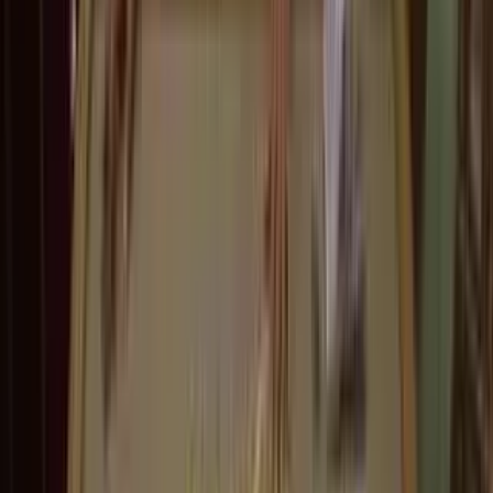
Judi online bukan sekadar permainan untung-untungan,
tetapi juga membutuhkan strategi. Pemula disarankan
untuk mempelajari tips dari pemain berpengalaman,
seperti cara membaca peluang, mengatur taruhan, atau
memanfaatkan bonus dan promosi. Banyak sumber
daya gratis seperti forum, video tutorial, atau artikel
yang bisa membantu meningkatkan pemahaman.
Semakin banyak pengetahuan yang dimiliki, semakin
besar peluang untuk meraih kemenangan
Emosi yang tidak stabil, seperti keserakahan atau
frustasi setelah kalah, dapat mengganggu pengambilan
keputusan. Pemula harus belajar mengendalikan emosi
dan tetap tenang dalam segala situasi. Berhenti bermain
saat sedang emosi atau lelah adalah langkah bijak untuk
menghindari keputusan impulsif yang merugikan.
Dengan mental yang kuat, pemain dapat berpikir jernih
dan membuat keputusan taruhan yang lebih rasional