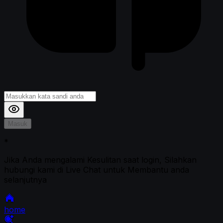
Masuk
*
Jika Anda mengalami Kesulitan saat login, Silahkan
hubungi kami di Live Chat untuk Membantu anda
selanjutnya
home