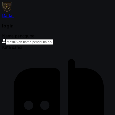
Daftar
login
Nama pengguna
Kata sandi