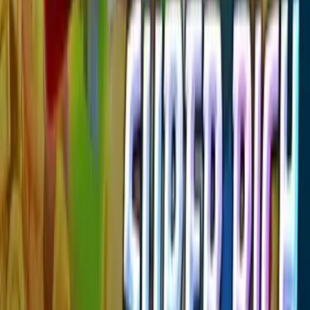
Togel Online Arkansas Evening merujuk pada permainan
togel (toto gelap) yang dapat dimainkan secara daring
dengan mengikuti hasil undian Arkansas Evening, salah
satu jenis undian yang diadakan di negara bagian
Arkansas, Amerika Serikat
13. Togel Online Florida Evening
Togel Online Florida Evening merujuk pada permainan
togel yang dapat dimainkan secara daring dengan
mengikuti hasil undian dari Florida Evening, sebuah
pasaran togel yang populer di Amerika Serikat.
Permainan ini biasanya menawarkan berbagai jenis
taruhan
14. Togel Online Osaka Lottery
Togel Online Osaka Lottery adalah salah satu bentuk
permainan judi angka yang populer di kalangan