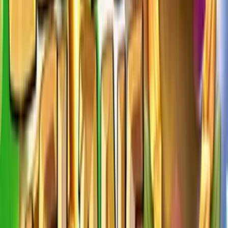
Banyak situs judi online menawarkan bonus seperti
deposit awal, cashback, atau free chips untuk menarik
pemain. Pemula harus memanfaatkan promosi ini untuk
meningkatkan modal tanpa harus mengeluarkan banyak
uang. Namun, selalu baca syarat dan ketentuan (terms
and conditions) agar memahami persyaratan yang
berlaku, seperti wagering requirements. Dengan
memanfaatkan bonus secara optimal, peluang untuk
menang bisa lebih besar tanpa risiko finansial yang tinggi
Daftar 15 Pasaran Togel Terpopuler
Yang Wajib Dicoba
Daftar 15 Pasaran Togel Terpopuler Yang Wajib Dicoba
merupakan panduan bagi para penggemar togel online
yang ingin mencoba variasi pasaran terbaik di dunia.
Konten ini menyajikan informasi lengkap seputar 15
pasaran togel ternama