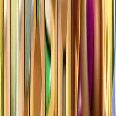
judi online, termasuk jenis permainan yang tersedia
seperti poker, slot, taruhan olahraga, atau casino live.
Setiap permainan memiliki aturan, strategi, dan tingkat
kesulitan yang berbeda. Penting juga untuk memilih
platform judi online yang terpercaya dan berlisensi agar
terhindar dari penipuan. Dengan pemahaman dasar
yang kuat, pemain dapat lebih siap menghadapi
tantangan dan peluang dalam judi online
Salah satu kunci kesuksesan dalam
Slot Thailand
adalah
manajemen keuangan yang baik. Pemula harus
menetapkan batas modal harian atau mingguan dan
disiplin dalam mematuhinya. Hindari tergoda untuk
mengejar kerugian (chasing losses) karena hal itu bisa
berujung pada kebangkrutan. Selain itu, alokasikan dana
dengan proporsional untuk berbagai permainan agar
risiko kerugian dapat diminimalisir. Dengan mengelola
uang secara cerdas, pemain bisa bertahan lebih lama
dan meningkatkan peluang menang