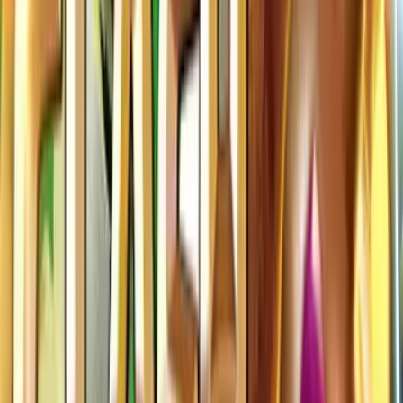
Slot Online Wild Bounty Showdown adalah permainan
slot bertema koboi yang menawarkan pengalaman
bermain seru dengan grafis yang menarik dan fitur
bonus menguntungkan. Dalam game ini, pemain akan
menemukan simbol-simbol
15. Slot Online Gates of Olympus Xmas 1000
Slot Online Gates of Olympus Xmas 1000 adalah varian
spesial dari permainan slot populer Gates of Olympus
yang mengusung tema Natal dengan fitur dan
pembayaran hingga 1000x taruhan. Dikembangkan oleh
Pragmatic Play
Panduan Lengkap Untuk Pemula
Yang Ingin Menang
Sebelum memulai, pemula harus memahami dasar-dasar