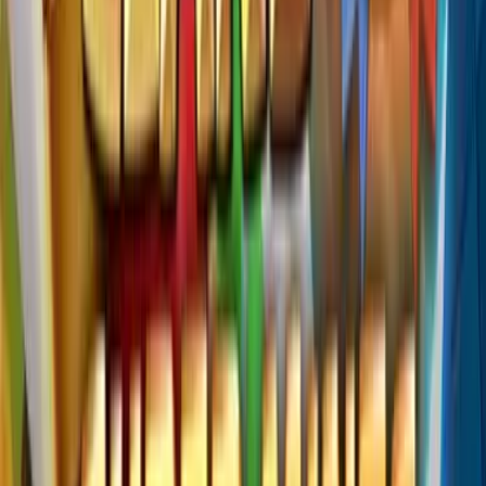
angka (dari 0000 hingga 9999) yang akan keluar dalam
undian, dengan hadiah besar jika berhasil menebak
secara tepat
6. Togel Online Ankarapools
Togel Online Ankarapools adalah salah satu platform
perjudian daring yang menawarkan permainan togel
dengan berbagai pasaran, termasuk pasaran dari
Ankarapools. Platform ini memungkinkan pemain untuk
memasang taruhan secara praktis dan cepat melalui
internet
7. Togel Online Seoul Lottery
Togel Online Seoul Lottery adalah salah satu bentuk
permainan judi angka yang populer dan banyak diminati
oleh para pemain togel di Indonesia. Permainan ini
mengacu pada hasil undian dari Seoul, Korea Selatan,