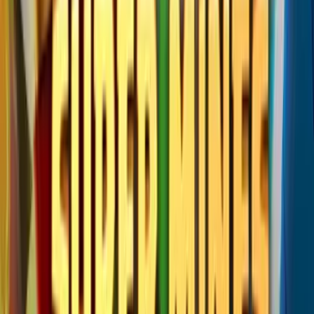
yang biasanya diumumkan setiap hari
8. Togel Online Shanghai Pools
Togel Online Shanghai Pools adalah salah satu bentuk
perjudian daring yang populer di kalangan pemain togel,
khususnya yang menyukai pasaran Shanghai.
Permainan ini menawarkan berbagai jenis taruhan,
seperti 2D, 3D, dan 4D, di mana pemain menebak angka
yang akan keluar pada hasil undian
9. Togel Online Michigan Midday
Togel Online Michigan Midday merujuk pada permainan
lotere online yang populer di Michigan, Amerika Serikat,
khususnya untuk hasil undian yang dilakukan pada siang
hari (midday). Permainan ini memungkinkan pemain
untuk memasang taruhan secara digital dengan memilih
angka-angka tertentu