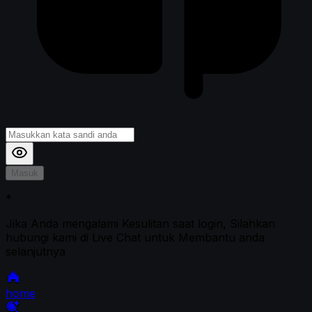
Masuk
*
Jika Anda mengalami Kesulitan saat login, Silahkan
hubungi kami di Live Chat untuk Membantu anda
selanjutnya
home