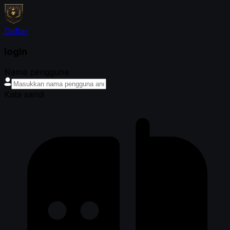
Daftar
login
Nama pengguna
Kata sandi