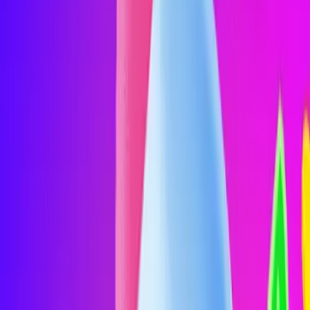
Slot Online Wild Bounty Showdown adalah permainan
slot bertema koboi yang menawarkan pengalaman
bermain seru dengan grafis yang menarik dan fitur
bonus menguntungkan. Dalam game ini, pemain akan
menemukan simbol-simbol
15. Slot Online Gates of Olympus Xmas 1000
Slot Online Gates of Olympus Xmas 1000 adalah varian
spesial dari permainan slot populer Gates of Olympus
yang mengusung tema Natal dengan fitur dan
pembayaran hingga 1000x taruhan. Dikembangkan oleh
Pragmatic Play
Panduan Lengkap Untuk Pemula
Yang Ingin Menang
Sebelum memulai, pemula harus memahami dasar-dasar