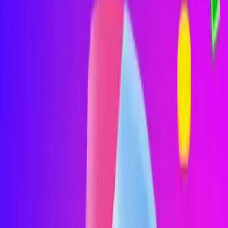
12. Slot Online The Dog House
Slot Online The Dog House adalah permainan slot yang
populer dikembangkan oleh Pragmatic Play,
menawarkan tema yang menggemaskan dengan latar
belakang rumah anjing yang penuh warna. Game ini
menampilkan 5 gulungan dan 20 paylines, dilengkapi
dengan fitur-fitur menarik seperti Wild Multipliers
13. Slot Online Great Rhino Megaways
Slot Online Great Rhino Megaways adalah permainan
slot yang menawarkan pengalaman bermain seru
dengan fitur Megaways yang inovatif, di mana setiap
putaran dapat menghasilkan hingga 200.704 cara untuk
menang. Dikembangkan oleh Pragmatic Play
14. Slot Online Wild Bounty Showdown