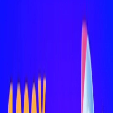
kemudahan transaksinya, termasuk deposit minimal
yang terjangkau, yaitu Rp5.000 via DANA. Hal ini
membuatnya banyak diminati oleh pemain pemula
maupun berpengalaman
Salah satu alasan utama pemain memilih Ongtoto adalah
karena reputasinya sebagai situs slot gacor hari ini.
Artinya, banyak pemain yang melaporkan tingkat
kemenangan yang tinggi pada beberapa jenis permainan
slot tertentu. Ongtoto bekerja sama dengan berbagai
provider ternama seperti Pragmatic Play, PG Soft, dan
Habanero, yang menyediakan RTP (Return to Player)
tinggi, sehingga peluang menang lebih besar. Pemain
juga bisa memantau update slot gacor harian melalui
informasi yang disediakan oleh situs
Ongtoto memberikan kemudahan bertransaksi dengan
menyediakan metode pembayaran via DANA, salah satu
dompet digital paling populer di Indonesia. Dengan