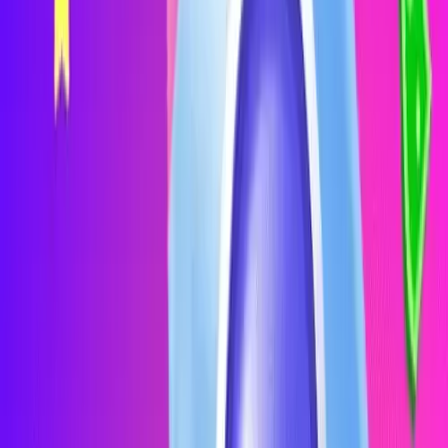
Judi online bukan sekadar permainan untung-untungan,
tetapi juga membutuhkan strategi. Pemula disarankan
untuk mempelajari tips dari pemain berpengalaman,
seperti cara membaca peluang, mengatur taruhan, atau
memanfaatkan bonus dan promosi. Banyak sumber
daya gratis seperti forum, video tutorial, atau artikel
yang bisa membantu meningkatkan pemahaman.
Semakin banyak pengetahuan yang dimiliki, semakin
besar peluang untuk meraih kemenangan
Emosi yang tidak stabil, seperti keserakahan atau
frustasi setelah kalah, dapat mengganggu pengambilan
keputusan. Pemula harus belajar mengendalikan emosi
dan tetap tenang dalam segala situasi. Berhenti bermain
saat sedang emosi atau lelah adalah langkah bijak untuk
menghindari keputusan impulsif yang merugikan.
Dengan mental yang kuat, pemain dapat berpikir jernih
dan membuat keputusan taruhan yang lebih rasional