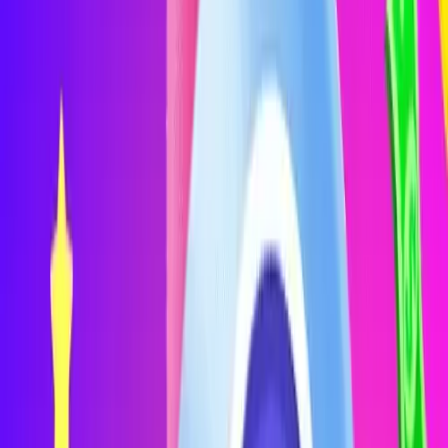
judi online, termasuk jenis permainan yang tersedia
seperti poker, slot, taruhan olahraga, atau casino live.
Setiap permainan memiliki aturan, strategi, dan tingkat
kesulitan yang berbeda. Penting juga untuk memilih
platform judi online yang terpercaya dan berlisensi agar
terhindar dari penipuan. Dengan pemahaman dasar
yang kuat, pemain dapat lebih siap menghadapi
tantangan dan peluang dalam judi online
Salah satu kunci kesuksesan dalam
Slot Thailand
adalah
manajemen keuangan yang baik. Pemula harus
menetapkan batas modal harian atau mingguan dan
disiplin dalam mematuhinya. Hindari tergoda untuk
mengejar kerugian (chasing losses) karena hal itu bisa
berujung pada kebangkrutan. Selain itu, alokasikan dana
dengan proporsional untuk berbagai permainan agar
risiko kerugian dapat diminimalisir. Dengan mengelola
uang secara cerdas, pemain bisa bertahan lebih lama
dan meningkatkan peluang menang