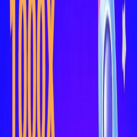
deposit minimal Rp5.000, pemain sudah bisa memulai
taruhan di berbagai game slot. Proses depositnya cepat
dan aman, tanpa potongan, sehingga sangat
menguntungkan bagi mereka yang ingin bermain dengan
modal kecil. Fitur ini juga memudahkan para pemain
yang tidak memiliki rekening bank namun ingin tetap
bermain
judi online
Selain menawarkan permainan yang menguntungkan,
Ongtoto juga menjaga keamanan data dan transaksi para
membernya dengan sistem enkripsi canggih. Situs ini
memiliki lisensi resmi dari lembaga perjudian
internasional, sehingga terjamin keadilan permainannya.
Layanan customer service yang siap membantu 24 jam
juga menjadi nilai tambah, memastikan pemain
mendapatkan solusi cepat jika mengalami kendala saat
bermain atau bertransaksi
Bagi yang ingin mencoba peruntungan di slot online