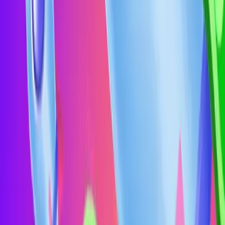
yang biasanya diumumkan setiap hari
8. Togel Online Shanghai Pools
Togel Online Shanghai Pools adalah salah satu bentuk
perjudian daring yang populer di kalangan pemain togel,
khususnya yang menyukai pasaran Shanghai.
Permainan ini menawarkan berbagai jenis taruhan,
seperti 2D, 3D, dan 4D, di mana pemain menebak angka
yang akan keluar pada hasil undian
9. Togel Online Michigan Midday
Togel Online Michigan Midday merujuk pada permainan
lotere online yang populer di Michigan, Amerika Serikat,
khususnya untuk hasil undian yang dilakukan pada siang
hari (midday). Permainan ini memungkinkan pemain
untuk memasang taruhan secara digital dengan memilih
angka-angka tertentu