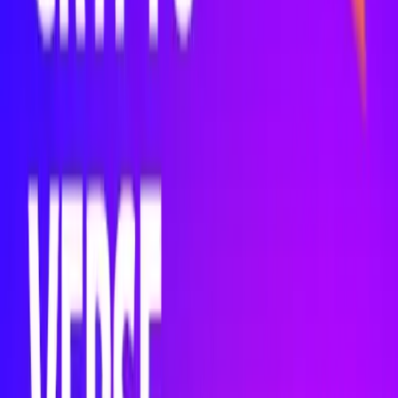
Slot Online Starlight Princess adalah permainan slot
yang dikembangkan oleh Pragmatic Play, menawarkan
pengalaman bermain yang magis dengan tema putri dan
dunia fantasi. Game ini menampilkan grafis yang
memukau, fitur bonus yang menggiurkan
6. Slot Online Lucky Neko
Slot Online Lucky Neko adalah permainan mesin slot
digital yang menawarkan tema Jepang yang
menggemaskan dengan karakter kucing (neko) yang
dianggap membawa keberuntungan. Dikembangkan
oleh PG Soft, game ini menampilkan grafis yang cerah
dan animasi yang menarik
7. Slot Online Gates Of Gatot Kaca
Slot Online Gates of Gatot Kaca adalah permainan slot
yang terinspirasi oleh legenda pahlawan wayang Jawa,