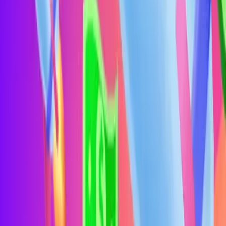
10. Togel Online Xiamen Lottery
Togel Online Xiamen Lottery adalah salah satu bentuk
perjudian daring yang menawarkan permainan togel
dengan sistem lotere yang berasal dari Xiamen,
Tiongkok. Permainan ini memungkinkan pemain untuk
memasang taruhan pada berbagai angka dengan
harapan memenangkan hadiah uang tunai
11. Togel Online Mancity 4D
Togel Online
Mancity 4D adalah salah satu jenis
permainan judi togel digital yang mengacu pada pasaran
Manchester City (Mancity) dengan sistem 4 digit. Pemain
harus menebak angka keluaran 4D (0000-9999) yang
diundi berdasarkan hasil tertentu
12. Togel Online Arkansas Evening