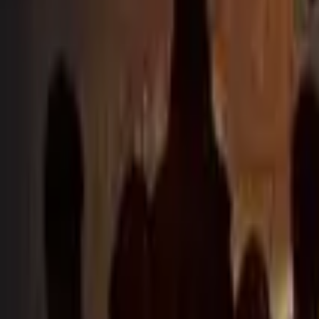
untuk berbagai permainan agar risiko kerugian dapat dim
menang
Judi online bukan sekadar permainan untung-untungan, te
cara membaca peluang, mengatur taruhan, atau memanfaatk
membantu meningkatkan pemahaman. Semakin banyak pen
Emosi yang tidak stabil, seperti keserakahan atau frust
tenang dalam segala situasi. Berhenti bermain saat seda
kuat, pemain dapat berpikir jernih dan membuat keputusa
Banyak situs judi online menawarkan bonus seperti depo
meningkatkan modal tanpa harus mengeluarkan banyak ua
seperti wagering requirements. Dengan memanfaatkan bonu
Daftar 15 Pasaran Togel Terpopuler 