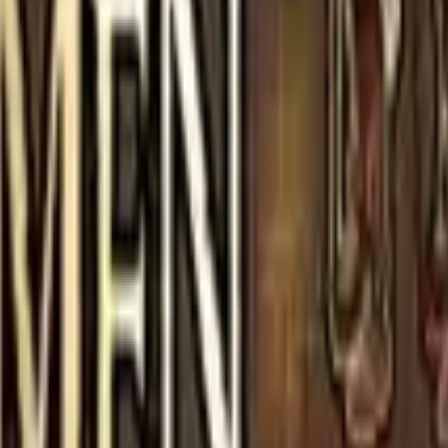
ang terinspirasi oleh legenda pahlawan wayang Jawa, Gato
erta RTP (Return to Player) yang kompetitif, membuatnya
 yang mengusung tema koboi dan kehidupan liar di Amerika B
ngkapi fitur-fitur menarik
enawarkan pengalaman bermain seru dengan tema koboi dan
r bonus yang menggiurkan
n slot yang populer di kalangan penggemar judi online. D
koin keberuntungan, dan nuansa tradisional Tiongkok yang