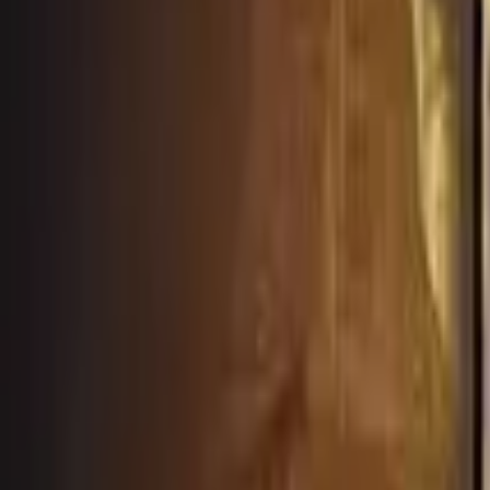
Slot Online Gates of Gatot Kaca adalah permainan slot y
menawarkan grafis yang memukau, fitur bonus menarik, s
8. Slot Online Wild West Gold
Slot online Wild West Gold adalah permainan judi digital
menawarkan 5 gulungan dengan 40 garis pembayaran, dile
9. Slot Online Wild Bandito
Slot Online Wild Bandito adalah permainan slot yang m
ternama, slot ini menampilkan grafis yang menarik, fitu
10. Slot Online 5 Lions Bonanza
Slot Online 5 Lions Bonanza adalah salah satu permaina
tema oriental dengan simbol-simbol seperti singa emas, 