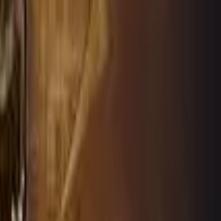
ni menawarkan tema buah-buahan yang cerah dan manis
ol yang sama
aman bermain yang magis dengan tema putri dan dunia
engan karakter kucing (neko) yang dianggap membawa