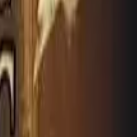
menyenangkan dan penuh hadiah. Dengan grafis yang
 selama musim liburan
tema yang menggemaskan dengan latar belakang rumah
erti Wild Multipliers
egaways yang inovatif, di mana setiap putaran dapat