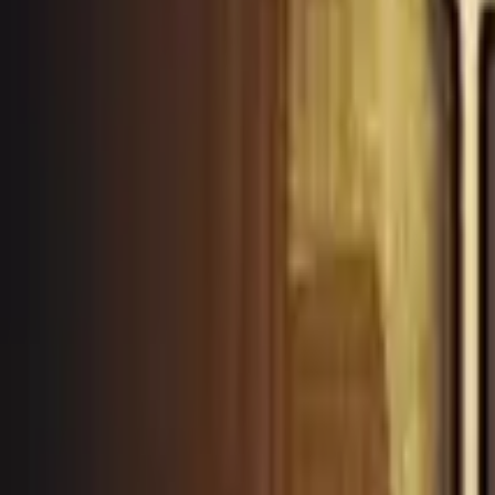
Pragmatic Play terus menjadi salah satu penyedia game 
besar (gacor). Beberapa game terbaik mereka seperti Gat
menguntungkan
1. Slot Online Mahjong Ways
Slot Online Mahjong Ways adalah permainan slot digital 
menarik. Game ini menawarkan grafis yang memukau, me
2. Slot Online Gates Of Olympus
Slot Online Gates of Olympus adalah permainan slot yang
Game ini menawarkan 6 reel dan menggunakan mekanis
3. Slot Online Sugar Rush 1000
Slot Online Sugar Rush 1000 adalah permainan slot ya
Dikembangkan oleh Pragmatic Play, game ini menampilkan