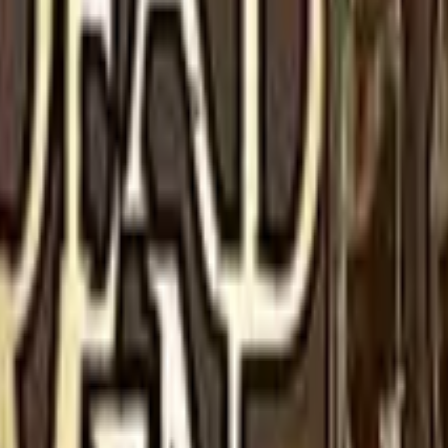
 populer yang dikembangkan oleh Pragmatic Play. Game i
mendapatkan kemenangan dengan mengumpulkan grup simb
ang dikembangkan oleh Pragmatic Play, menawarkan pengal
ur bonus yang menggiurkan
igital yang menawarkan tema Jepang yang menggemaskan d
nampilkan grafis yang cerah dan animasi yang menarik