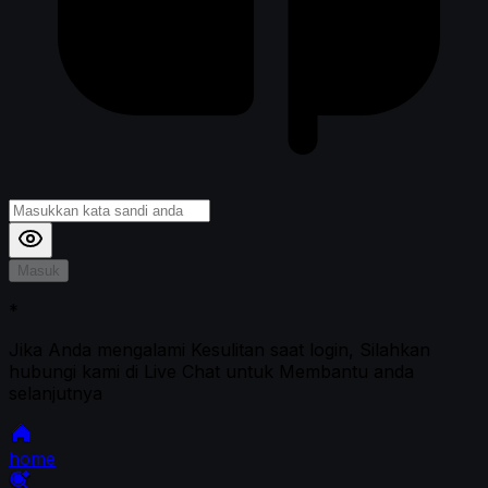
Masuk
*
Jika Anda mengalami Kesulitan saat login, Silahkan
hubungi kami di Live Chat untuk Membantu anda
selanjutnya
home