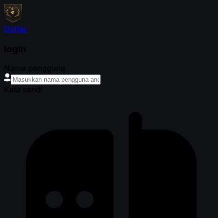
Daftar
login
Nama pengguna
Kata sandi