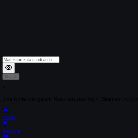
Masuk
*
Jika Anda mengalami Kesulitan saat login, Silahkan hubu
home
explore