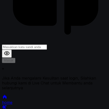
Masuk
*
Jika Anda mengalami Kesulitan saat login, Silahkan
hubungi kami di Live Chat untuk Membantu anda
selanjutnya
home