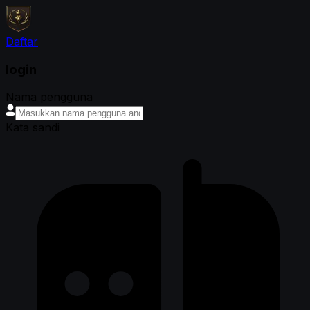
Daftar
login
Nama pengguna
Kata sandi