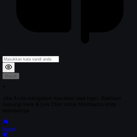
Masuk
*
Jika Anda mengalami Kesulitan saat login, Silahkan
hubungi kami di Live Chat untuk Membantu anda
selanjutnya
home