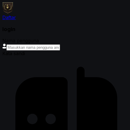
Daftar
login
Nama pengguna
Kata sandi