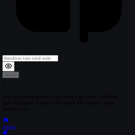
Masuk
*
Jika Anda mengalami Kesulitan saat login, Silahkan
hubungi kami di Live Chat untuk Membantu anda
selanjutnya
home