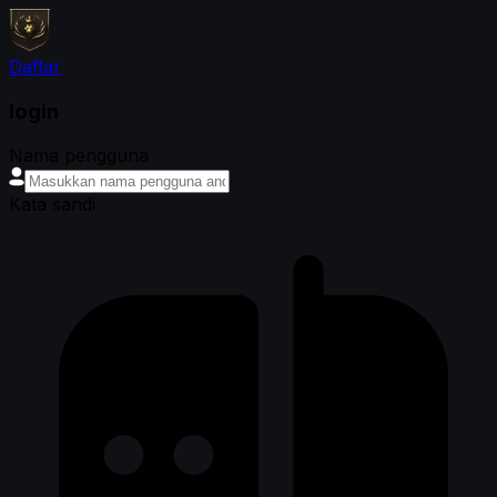
Daftar
login
Nama pengguna
Kata sandi