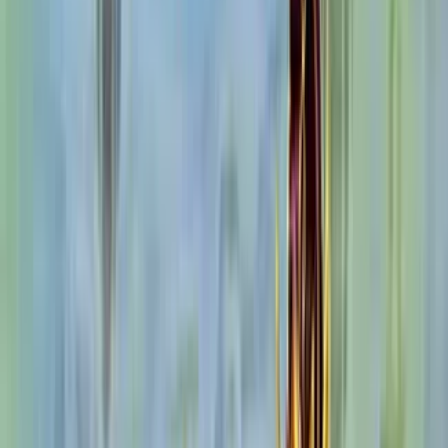
deposit minimal Rp5.000, pemain sudah bisa memulai
taruhan di berbagai game slot. Proses depositnya cepat
dan aman, tanpa potongan, sehingga sangat
menguntungkan bagi mereka yang ingin bermain dengan
modal kecil. Fitur ini juga memudahkan para pemain
yang tidak memiliki rekening bank namun ingin tetap
bermain
judi online
Selain menawarkan permainan yang menguntungkan,
Ongtoto juga menjaga keamanan data dan transaksi para
membernya dengan sistem enkripsi canggih. Situs ini
memiliki lisensi resmi dari lembaga perjudian
internasional, sehingga terjamin keadilan permainannya.
Layanan customer service yang siap membantu 24 jam
juga menjadi nilai tambah, memastikan pemain
mendapatkan solusi cepat jika mengalami kendala saat
bermain atau bertransaksi
Bagi yang ingin mencoba peruntungan di slot online