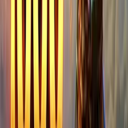
1. Togel Online Singapore Pools
Togel Online Singapore Pools adalah bentuk perjudian
daring yang memungkinkan pemain untuk memasang
taruhan pada angka-angka tertentu dengan harapan
memenangkan hadiah berdasarkan hasil undian resmi
dari Singapore Pools. Permainan ini sangat populer di
Indonesia
2. Togel Online Hongkong Pools
Togel Online Hongkong Pools adalah salah satu bentuk
perjudian daring yang populer di Indonesia, di mana
pemain dapat memasang taruhan pada hasil keluaran
angka dari Hongkong Pools. Permainan ini menawarkan
berbagai jenis pasaran, seperti 4D, 3D, dan 2D
3. Togel Online Sydney Pools