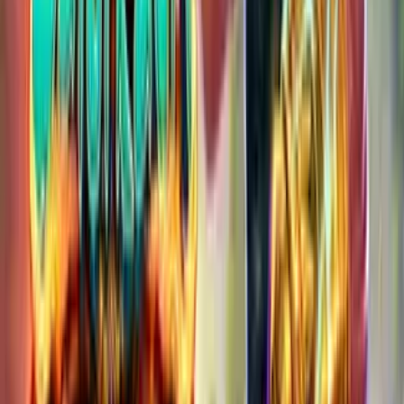
judi online, termasuk jenis permainan yang tersedia
seperti poker, slot, taruhan olahraga, atau casino live.
Setiap permainan memiliki aturan, strategi, dan tingkat
kesulitan yang berbeda. Penting juga untuk memilih
platform judi online yang terpercaya dan berlisensi agar
terhindar dari penipuan. Dengan pemahaman dasar
yang kuat, pemain dapat lebih siap menghadapi
tantangan dan peluang dalam judi online
Salah satu kunci kesuksesan dalam
Slot Thailand
adalah
manajemen keuangan yang baik. Pemula harus
menetapkan batas modal harian atau mingguan dan
disiplin dalam mematuhinya. Hindari tergoda untuk
mengejar kerugian (chasing losses) karena hal itu bisa
berujung pada kebangkrutan. Selain itu, alokasikan dana
dengan proporsional untuk berbagai permainan agar
risiko kerugian dapat diminimalisir. Dengan mengelola
uang secara cerdas, pemain bisa bertahan lebih lama
dan meningkatkan peluang menang