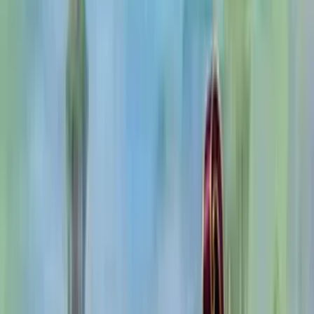
kemudahan transaksinya, termasuk deposit minimal
yang terjangkau, yaitu Rp5.000 via DANA. Hal ini
membuatnya banyak diminati oleh pemain pemula
maupun berpengalaman
Salah satu alasan utama pemain memilih Ongtoto adalah
karena reputasinya sebagai situs slot gacor hari ini.
Artinya, banyak pemain yang melaporkan tingkat
kemenangan yang tinggi pada beberapa jenis permainan
slot tertentu. Ongtoto bekerja sama dengan berbagai
provider ternama seperti Pragmatic Play, PG Soft, dan
Habanero, yang menyediakan RTP (Return to Player)
tinggi, sehingga peluang menang lebih besar. Pemain
juga bisa memantau update slot gacor harian melalui
informasi yang disediakan oleh situs
Ongtoto memberikan kemudahan bertransaksi dengan
menyediakan metode pembayaran via DANA, salah satu
dompet digital paling populer di Indonesia. Dengan