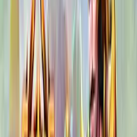
Slot Online Sugar Rush 1000 adalah permainan slot
yang menarik dengan tema manis dan penuh warna,
menawarkan pengalaman bermain yang seru dan
menghibur. Dikembangkan oleh Pragmatic Play, game ini
menampilkan desain grafis yang cerah dengan simbol-
simbol seperti permen, lolipop, dan karakter kartun
yang menggemaskan
4. Slot Online Sweet Bonanza
Sweet Bonanza adalah salah satu permainan slot online
populer yang dikembangkan oleh Pragmatic Play. Game
ini menawarkan tema buah-buahan yang cerah dan
manis dengan mekanisme cluster pays, di mana pemain
bisa mendapatkan kemenangan dengan mengumpulkan
grup simbol yang sama
5. Slot Online Starlight Princess