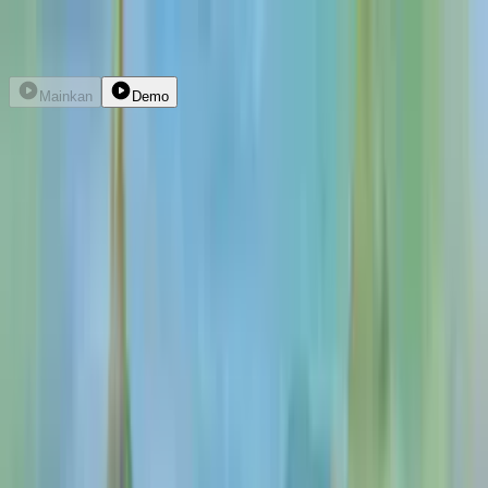
Daftar
Masuk
Mainkan
Demo
Gates of Gatot Kaca 1000
pragmatic
kembali
ONGTOTO Situs Slot
Thailand Gampang Menang
Dan Maxwin 2026
Ongtoto
adalah salah satu situs judi online yang saat ini
sedang populer karena dianggap sebagai platform
"gacor" (memberikan kemenangan mudah) oleh para
pemain. Situs ini menawarkan berbagai jenis permainan
slot online
yang menarik dengan tampilan modern dan
fitur lengkap. Selain itu, Ongtoto juga dikenal karena