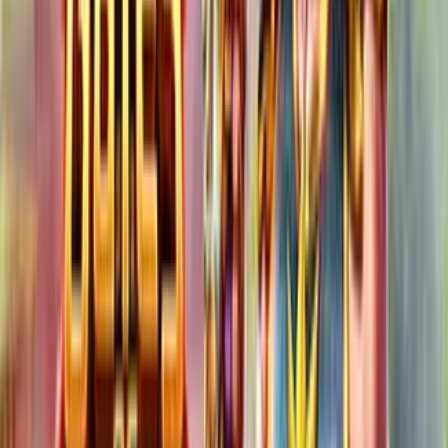
Gatot Kaca. Dikembangkan oleh provider ternama, game
ini menawarkan grafis yang memukau, fitur bonus
menarik, serta RTP (Return to Player) yang kompetitif,
membuatnya popular
8. Slot Online Wild West Gold
Slot online Wild West Gold adalah permainan judi digital
yang mengusung tema koboi dan kehidupan liar di
Amerika Barat. Dikembangkan oleh Pragmatic Play, slot
ini menawarkan 5 gulungan dengan 40 garis
pembayaran, dilengkapi fitur-fitur menarik
9. Slot Online Wild Bandito
Slot Online Wild Bandito adalah permainan slot yang
menawarkan pengalaman bermain seru dengan tema
koboi dan petualangan di Wild West. Dikembangkan oleh
provider ternama, slot ini menampilkan grafis yang
menarik, fitur bonus yang menggiurkan