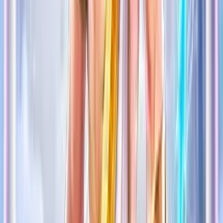
judi online, termasuk jenis permainan yang tersedia
seperti poker, slot, taruhan olahraga, atau casino live.
Setiap permainan memiliki aturan, strategi, dan tingkat
kesulitan yang berbeda. Penting juga untuk memilih
platform judi online yang terpercaya dan berlisensi agar
terhindar dari penipuan. Dengan pemahaman dasar
yang kuat, pemain dapat lebih siap menghadapi
tantangan dan peluang dalam judi online
Salah satu kunci kesuksesan dalam
Slot Thailand
adalah
manajemen keuangan yang baik. Pemula harus
menetapkan batas modal harian atau mingguan dan
disiplin dalam mematuhinya. Hindari tergoda untuk
mengejar kerugian (chasing losses) karena hal itu bisa
berujung pada kebangkrutan. Selain itu, alokasikan dana
dengan proporsional untuk berbagai permainan agar
risiko kerugian dapat diminimalisir. Dengan mengelola
uang secara cerdas, pemain bisa bertahan lebih lama
dan meningkatkan peluang menang