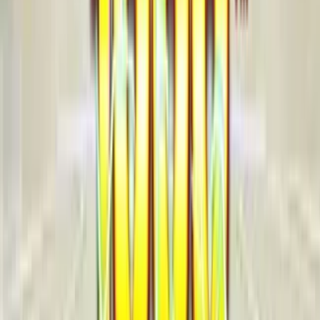
10. Togel Online Xiamen Lottery
Togel Online Xiamen Lottery adalah salah satu bentuk
perjudian daring yang menawarkan permainan togel
dengan sistem lotere yang berasal dari Xiamen,
Tiongkok. Permainan ini memungkinkan pemain untuk
memasang taruhan pada berbagai angka dengan
harapan memenangkan hadiah uang tunai
11. Togel Online Mancity 4D
Togel Online
Mancity 4D adalah salah satu jenis
permainan judi togel digital yang mengacu pada pasaran
Manchester City (Mancity) dengan sistem 4 digit. Pemain
harus menebak angka keluaran 4D (0000-9999) yang
diundi berdasarkan hasil tertentu
12. Togel Online Arkansas Evening