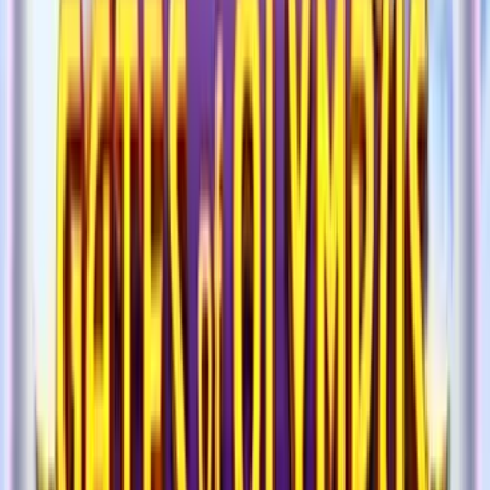
1. Togel Online Singapore Pools
Togel Online Singapore Pools adalah bentuk perjudian
daring yang memungkinkan pemain untuk memasang
taruhan pada angka-angka tertentu dengan harapan
memenangkan hadiah berdasarkan hasil undian resmi
dari Singapore Pools. Permainan ini sangat populer di
Indonesia
2. Togel Online Hongkong Pools
Togel Online Hongkong Pools adalah salah satu bentuk
perjudian daring yang populer di Indonesia, di mana
pemain dapat memasang taruhan pada hasil keluaran
angka dari Hongkong Pools. Permainan ini menawarkan
berbagai jenis pasaran, seperti 4D, 3D, dan 2D
3. Togel Online Sydney Pools