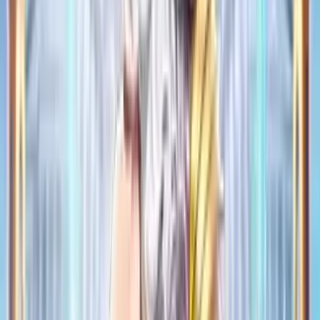
Slot Online Starlight Princess adalah permainan slot
yang dikembangkan oleh Pragmatic Play, menawarkan
pengalaman bermain yang magis dengan tema putri dan
dunia fantasi. Game ini menampilkan grafis yang
memukau, fitur bonus yang menggiurkan
6. Slot Online Lucky Neko
Slot Online Lucky Neko adalah permainan mesin slot
digital yang menawarkan tema Jepang yang
menggemaskan dengan karakter kucing (neko) yang
dianggap membawa keberuntungan. Dikembangkan
oleh PG Soft, game ini menampilkan grafis yang cerah
dan animasi yang menarik
7. Slot Online Gates Of Gatot Kaca
Slot Online Gates of Gatot Kaca adalah permainan slot
yang terinspirasi oleh legenda pahlawan wayang Jawa,