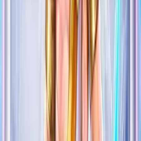
Slot Online Wild Bounty Showdown adalah permainan
slot bertema koboi yang menawarkan pengalaman
bermain seru dengan grafis yang menarik dan fitur
bonus menguntungkan. Dalam game ini, pemain akan
menemukan simbol-simbol
15. Slot Online Gates of Olympus Xmas 1000
Slot Online Gates of Olympus Xmas 1000 adalah varian
spesial dari permainan slot populer Gates of Olympus
yang mengusung tema Natal dengan fitur dan
pembayaran hingga 1000x taruhan. Dikembangkan oleh
Pragmatic Play
Panduan Lengkap Untuk Pemula
Yang Ingin Menang
Sebelum memulai, pemula harus memahami dasar-dasar