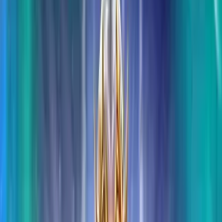
kemudahan transaksinya, termasuk deposit minimal
yang terjangkau, yaitu Rp5.000 via DANA. Hal ini
membuatnya banyak diminati oleh pemain pemula
maupun berpengalaman
Salah satu alasan utama pemain memilih Ongtoto adalah
karena reputasinya sebagai situs slot gacor hari ini.
Artinya, banyak pemain yang melaporkan tingkat
kemenangan yang tinggi pada beberapa jenis permainan
slot tertentu. Ongtoto bekerja sama dengan berbagai
provider ternama seperti Pragmatic Play, PG Soft, dan
Habanero, yang menyediakan RTP (Return to Player)
tinggi, sehingga peluang menang lebih besar. Pemain
juga bisa memantau update slot gacor harian melalui
informasi yang disediakan oleh situs
Ongtoto memberikan kemudahan bertransaksi dengan
menyediakan metode pembayaran via DANA, salah satu
dompet digital paling populer di Indonesia. Dengan