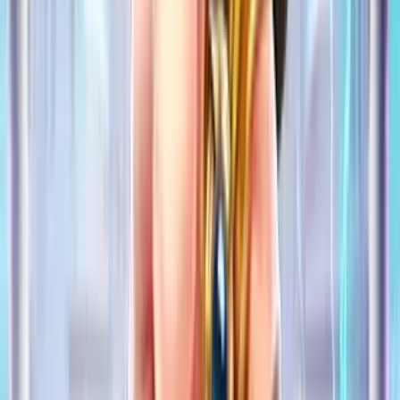
10. Slot Online 5 Lions Bonanza
Slot Online 5 Lions Bonanza adalah salah satu
permainan slot yang populer di kalangan penggemar judi
online. Dikembangkan oleh provider ternama, game ini
menawarkan tema oriental dengan simbol-simbol seperti
singa emas, koin keberuntungan, dan nuansa tradisional
Tiongkok yang menarik
11. Slot Online Santa's Great Gifts
Slot Online Santa's Great Gifts adalah permainan slot
bertema Natal yang menawarkan pengalaman bermain
yang menyenangkan dan penuh hadiah. Dengan grafis
yang cerah dan simbol-simbol khas Natal seperti hadiah,
pohon cemara, dan Santa Claus, permainan ini cocok
dimainkan selama musim liburan