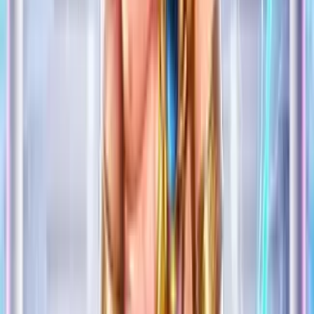
12. Slot Online The Dog House
Slot Online The Dog House adalah permainan slot yang
populer dikembangkan oleh Pragmatic Play,
menawarkan tema yang menggemaskan dengan latar
belakang rumah anjing yang penuh warna. Game ini
menampilkan 5 gulungan dan 20 paylines, dilengkapi
dengan fitur-fitur menarik seperti Wild Multipliers
13. Slot Online Great Rhino Megaways
Slot Online Great Rhino Megaways adalah permainan
slot yang menawarkan pengalaman bermain seru
dengan fitur Megaways yang inovatif, di mana setiap
putaran dapat menghasilkan hingga 200.704 cara untuk
menang. Dikembangkan oleh Pragmatic Play
14. Slot Online Wild Bounty Showdown