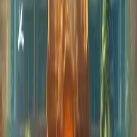
Slot Online Wild Bounty Showdown adalah permainan
slot bertema koboi yang menawarkan pengalaman
bermain seru dengan grafis yang menarik dan fitur
bonus menguntungkan. Dalam game ini, pemain akan
menemukan simbol-simbol
15. Slot Online Gates of Olympus Xmas 1000
Slot Online Gates of Olympus Xmas 1000 adalah varian
spesial dari permainan slot populer Gates of Olympus
yang mengusung tema Natal dengan fitur dan
pembayaran hingga 1000x taruhan. Dikembangkan oleh
Pragmatic Play
Panduan Lengkap Untuk Pemula
Yang Ingin Menang
Sebelum memulai, pemula harus memahami dasar-dasar