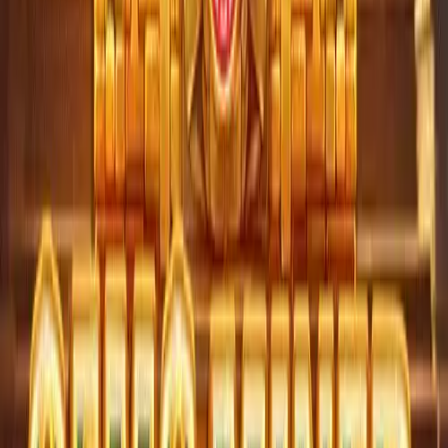
angka (dari 0000 hingga 9999) yang akan keluar dalam
undian, dengan hadiah besar jika berhasil menebak
secara tepat
6. Togel Online Ankarapools
Togel Online Ankarapools adalah salah satu platform
perjudian daring yang menawarkan permainan togel
dengan berbagai pasaran, termasuk pasaran dari
Ankarapools. Platform ini memungkinkan pemain untuk
memasang taruhan secara praktis dan cepat melalui
internet
7. Togel Online Seoul Lottery
Togel Online Seoul Lottery adalah salah satu bentuk
permainan judi angka yang populer dan banyak diminati
oleh para pemain togel di Indonesia. Permainan ini
mengacu pada hasil undian dari Seoul, Korea Selatan,