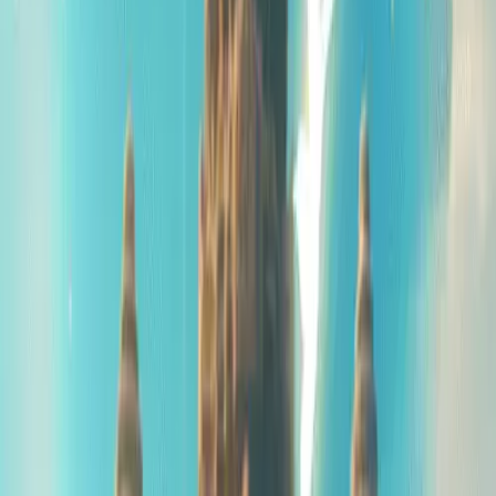
1. Slot Online Mahjong Ways
Slot Online Mahjong Ways adalah permainan slot digital
yang terinspirasi dari permainan tradisional Mahjong,
menggabungkan unsur-unsur klasik dengan fitur
modern yang menarik. Game ini menawarkan grafis
yang memukau, mekanisme permainan yang inovatif
2. Slot Online Gates Of Olympus
Slot Online Gates of Olympus adalah permainan slot
yang dikembangkan oleh Pragmatic Play, terinspirasi
oleh mitologi Yunani kuno dengan dewa Zeus sebagai
simbol utama. Game ini menawarkan 6 reel dan
menggunakan mekanisme
3. Slot Online Sugar Rush 1000