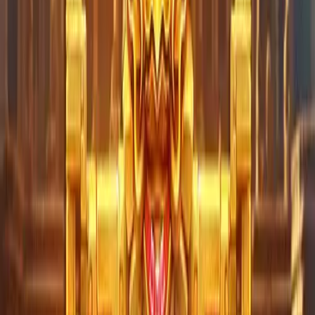
Togel Online Sydney Pools adalah permainan judi angka
yang berbasis pada hasil undian dari Sydney Pools,
salah satu pasaran togel terkenal yang berasal dari
Sydney, Australia. Permainan ini populer di kalangan
pemain togel online
4. Togel Online Cambodia Lottery
Togel Online Cambodia Lottery adalah salah satu bentuk
perjudian daring yang populer di kalangan pemain togel,
terutama yang tertarik dengan pasaran internasional.
Permainan ini menawarkan berbagai jenis taruhan
berdasarkan hasil undian resmi dari Cambodia Lottery,
5. Togel Online Newyork 4D
Togel Online New York 4D adalah permainan judi angka
berbasis digital yang mengacu pada hasil undian dari
pasar togel New York. Pemain harus menebak 4 digit