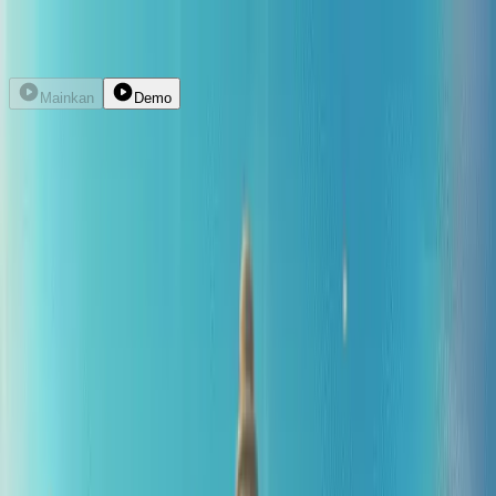
Daftar
Masuk
Mainkan
Demo
GEMS MINER
fivegaming
kembali
ONGTOTO Situs Slot
Thailand Gampang Menang
Dan Maxwin 2026
Ongtoto
adalah salah satu situs judi online yang saat ini
sedang populer karena dianggap sebagai platform
"gacor" (memberikan kemenangan mudah) oleh para
pemain. Situs ini menawarkan berbagai jenis permainan
slot online
yang menarik dengan tampilan modern dan
fitur lengkap. Selain itu, Ongtoto juga dikenal karena