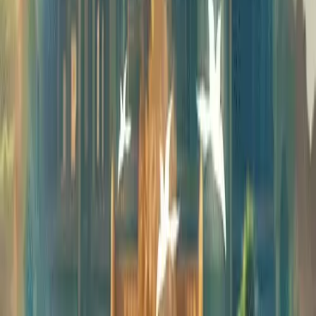
12. Slot Online The Dog House
Slot Online The Dog House adalah permainan slot yang
populer dikembangkan oleh Pragmatic Play,
menawarkan tema yang menggemaskan dengan latar
belakang rumah anjing yang penuh warna. Game ini
menampilkan 5 gulungan dan 20 paylines, dilengkapi
dengan fitur-fitur menarik seperti Wild Multipliers
13. Slot Online Great Rhino Megaways
Slot Online Great Rhino Megaways adalah permainan
slot yang menawarkan pengalaman bermain seru
dengan fitur Megaways yang inovatif, di mana setiap
putaran dapat menghasilkan hingga 200.704 cara untuk
menang. Dikembangkan oleh Pragmatic Play
14. Slot Online Wild Bounty Showdown