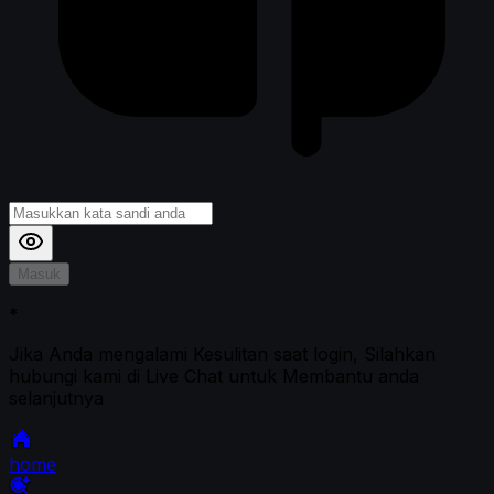
Masuk
*
Jika Anda mengalami Kesulitan saat login, Silahkan
hubungi kami di Live Chat untuk Membantu anda
selanjutnya
home