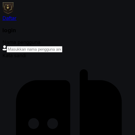
Daftar
login
Nama pengguna
Kata sandi