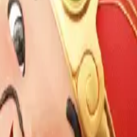
u dengan grafis yang menarik dan fitur bonus
g mengusung tema Natal dengan fitur dan pembayaran
er, slot, taruhan olahraga, atau casino live. Setiap
ine yang terpercaya dan berlisensi agar terhindar dari
di online
atas modal harian atau mingguan dan disiplin dalam
tan. Selain itu, alokasikan dana dengan proporsional