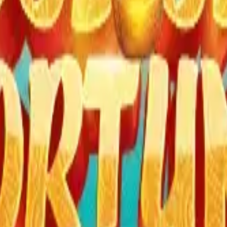
slot online terpopuler di tahun 2026, dengan beragam ju
es of Olympus, Sweet Bonanza, dan Starlight Princess masi
yang terinspirasi dari permainan tradisional Mahjong, men
kanisme permainan yang inovatif
 dikembangkan oleh Pragmatic Play, terinspirasi oleh mito
me
ng menarik dengan tema manis dan penuh warna, menawark
 desain grafis yang cerah dengan simbol-simbol seperti 