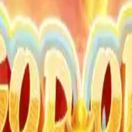
ediakan metode pembayaran via DANA, salah satu dompet d
berbagai game slot. Proses depositnya cepat dan aman, t
 juga memudahkan para pemain yang tidak memiliki rekenin
o juga menjaga keamanan data dan transaksi para membern
ngga terjamin keadilan permainannya. Layanan customer serv
ami kendala saat bermain atau bertransaksi
an modal kecil, Ongtoto bisa menjadi pilihan tepat. Denga
. Namun, tetap perlu diingat untuk bermain secara bertang
 yang ditawarkan agar peluang menang semakin besar. Se
Gacor 2026