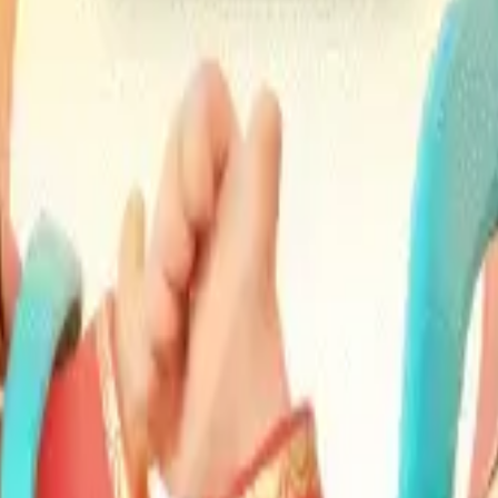
 bertema Natal yang menawarkan pengalaman bermain yang 
n cemara, dan Santa Claus, permainan ini cocok dimainkan
 populer dikembangkan oleh Pragmatic Play, menawarkan 
dan 20 paylines, dilengkapi dengan fitur-fitur menarik sep
 yang menawarkan pengalaman bermain seru dengan fitur M
bangkan oleh Pragmatic Play