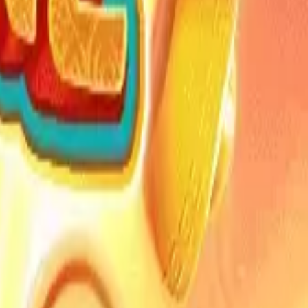
ni menawarkan tema buah-buahan yang cerah dan manis
ol yang sama
aman bermain yang magis dengan tema putri dan dunia
engan karakter kucing (neko) yang dianggap membawa