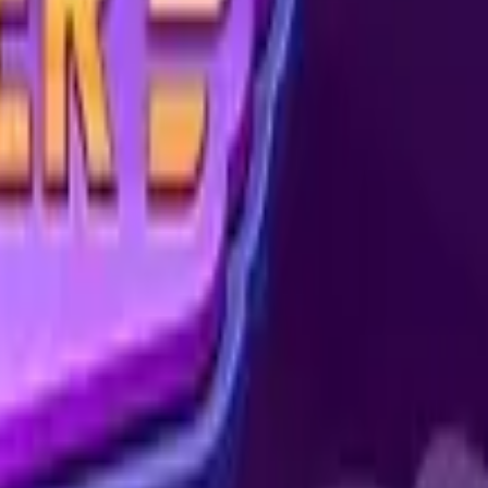
u dengan grafis yang menarik dan fitur bonus
g mengusung tema Natal dengan fitur dan pembayaran
er, slot, taruhan olahraga, atau casino live. Setiap
ine yang terpercaya dan berlisensi agar terhindar dari
di online
atas modal harian atau mingguan dan disiplin dalam
tan. Selain itu, alokasikan dana dengan proporsional