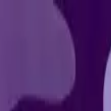
and Gampang Menang Dan Ma
ni sedang populer karena dianggap sebagai platform "gacor
menarik dengan tampilan modern dan fitur lengkap. Selain
, yaitu Rp5.000 via DANA. Hal ini membuatnya banyak dim
arena reputasinya sebagai situs slot gacor hari ini. Arti
. Ongtoto bekerja sama dengan berbagai provider ternama s
uang menang lebih besar. Pemain juga bisa memantau update