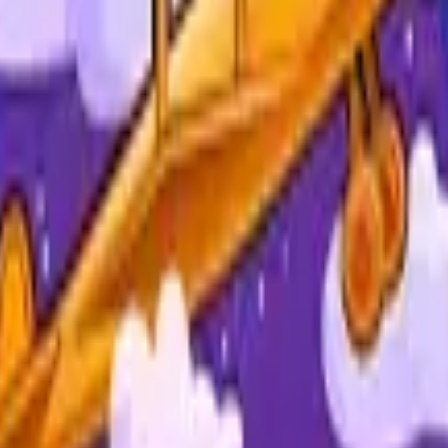
ang terinspirasi oleh legenda pahlawan wayang Jawa, Gato
erta RTP (Return to Player) yang kompetitif, membuatnya
 yang mengusung tema koboi dan kehidupan liar di Amerika B
ngkapi fitur-fitur menarik
enawarkan pengalaman bermain seru dengan tema koboi dan
r bonus yang menggiurkan
n slot yang populer di kalangan penggemar judi online. D
koin keberuntungan, dan nuansa tradisional Tiongkok yang