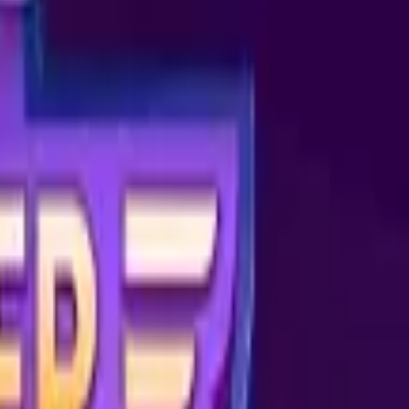
menyenangkan dan penuh hadiah. Dengan grafis yang
 selama musim liburan
tema yang menggemaskan dengan latar belakang rumah
erti Wild Multipliers
egaways yang inovatif, di mana setiap putaran dapat