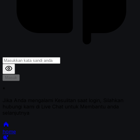
Masuk
*
Jika Anda mengalami Kesulitan saat login, Silahkan
hubungi kami di Live Chat untuk Membantu anda
selanjutnya
home