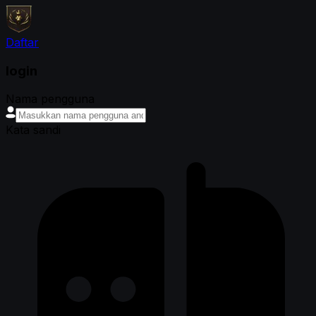
Daftar
login
Nama pengguna
Kata sandi