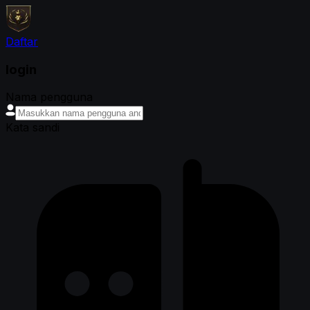
Daftar
login
Nama pengguna
Kata sandi