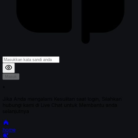
Masuk
*
Jika Anda mengalami Kesulitan saat login, Silahkan
hubungi kami di Live Chat untuk Membantu anda
selanjutnya
home