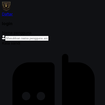
Daftar
login
Nama pengguna
Kata sandi