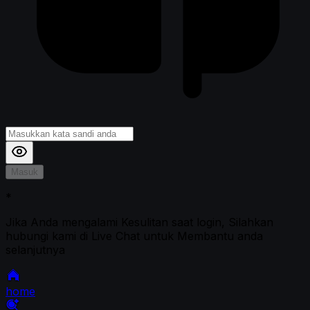
Masuk
*
Jika Anda mengalami Kesulitan saat login, Silahkan
hubungi kami di Live Chat untuk Membantu anda
selanjutnya
home