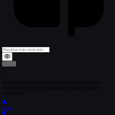
Masuk
*
Jika Anda mengalami Kesulitan saat login, Silahkan
hubungi kami di Live Chat untuk Membantu anda
selanjutnya
home