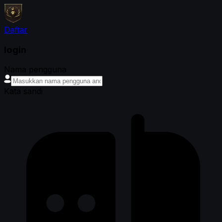
Daftar
login
Nama pengguna
Kata sandi