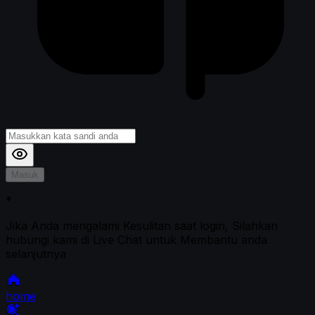
Masuk
*
Jika Anda mengalami Kesulitan saat login, Silahkan
hubungi kami di Live Chat untuk Membantu anda
selanjutnya
home