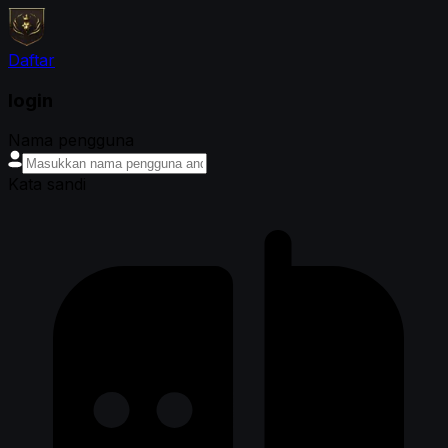
Daftar
login
Nama pengguna
Kata sandi