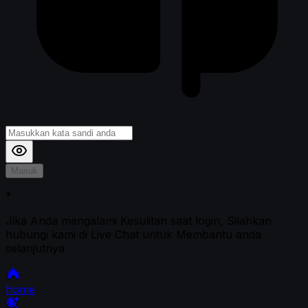
Masuk
*
Jika Anda mengalami Kesulitan saat login, Silahkan
hubungi kami di Live Chat untuk Membantu anda
selanjutnya
home