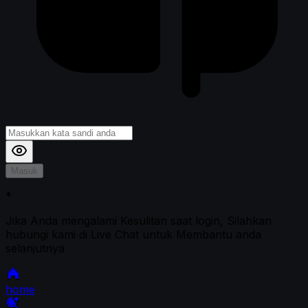
Masuk
*
Jika Anda mengalami Kesulitan saat login, Silahkan
hubungi kami di Live Chat untuk Membantu anda
selanjutnya
home