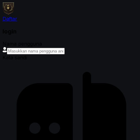
Daftar
login
Nama pengguna
Kata sandi