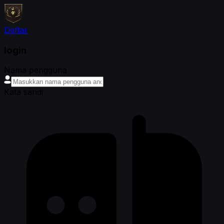
Daftar
login
Nama pengguna
Kata sandi