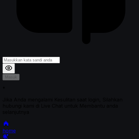
Masuk
*
Jika Anda mengalami Kesulitan saat login, Silahkan
hubungi kami di Live Chat untuk Membantu anda
selanjutnya
home