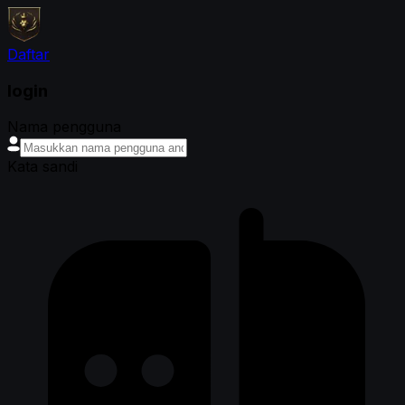
Daftar
login
Nama pengguna
Kata sandi