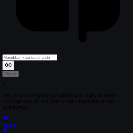
Masuk
*
Jika Anda mengalami Kesulitan saat login, Silahkan
hubungi kami di Live Chat untuk Membantu anda
selanjutnya
home