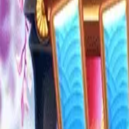
11. Slot Online Santa's Great Gifts
Slot Online Santa's Great Gifts adalah permainan slot
cerah dan simbol-simbol khas Natal seperti hadiah, poho
12. Slot Online The Dog House
Slot Online The Dog House adalah permainan slot yang
anjing yang penuh warna. Game ini menampilkan 5 gulungan 
13. Slot Online Great Rhino Megaways
Slot Online Great Rhino Megaways adalah permainan slot
menghasilkan hingga 200.704 cara untuk menang. Dikem
14. Slot Online Wild Bounty Showdown