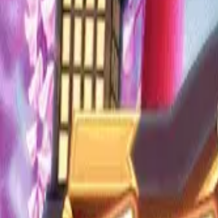
Slot Online Gates of Gatot Kaca adalah permainan slot y
menawarkan grafis yang memukau, fitur bonus menarik, s
8. Slot Online Wild West Gold
Slot online Wild West Gold adalah permainan judi digital
menawarkan 5 gulungan dengan 40 garis pembayaran, dile
9. Slot Online Wild Bandito
Slot Online Wild Bandito adalah permainan slot yang m
ternama, slot ini menampilkan grafis yang menarik, fitu
10. Slot Online 5 Lions Bonanza
Slot Online 5 Lions Bonanza adalah salah satu permaina
tema oriental dengan simbol-simbol seperti singa emas, 