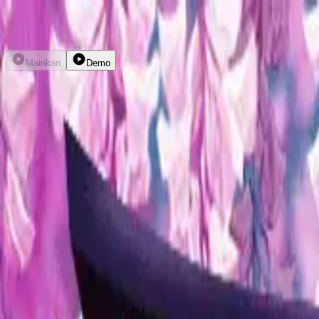
Daftar
Masuk
Mainkan
Demo
LUCKY NEKO
fivegaming
kembali
ONGTOTO Situs Slot Thail
Ongtoto
adalah salah satu situs judi online yang saat i
ini menawarkan berbagai jenis permainan
slot online
yang 
transaksinya, termasuk deposit minimal yang terjangkau
Salah satu alasan utama pemain memilih Ongtoto adalah k
yang tinggi pada beberapa jenis permainan slot tertentu
menyediakan RTP (Return to Player) tinggi, sehingga pel
oleh situs