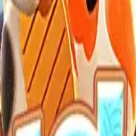
ang terinspirasi oleh legenda pahlawan wayang Jawa, Gato
erta RTP (Return to Player) yang kompetitif, membuatnya
 yang mengusung tema koboi dan kehidupan liar di Amerika B
ngkapi fitur-fitur menarik
enawarkan pengalaman bermain seru dengan tema koboi dan
r bonus yang menggiurkan
n slot yang populer di kalangan penggemar judi online. D
koin keberuntungan, dan nuansa tradisional Tiongkok yang