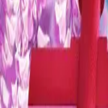
Pragmatic Play terus menjadi salah satu penyedia game 
besar (gacor). Beberapa game terbaik mereka seperti Gat
menguntungkan
1. Slot Online Mahjong Ways
Slot Online Mahjong Ways adalah permainan slot digital 
menarik. Game ini menawarkan grafis yang memukau, me
2. Slot Online Gates Of Olympus
Slot Online Gates of Olympus adalah permainan slot yang
Game ini menawarkan 6 reel dan menggunakan mekanis
3. Slot Online Sugar Rush 1000
Slot Online Sugar Rush 1000 adalah permainan slot ya
Dikembangkan oleh Pragmatic Play, game ini menampilkan