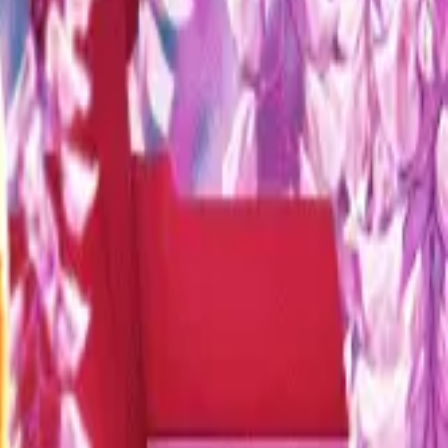
dul yang menawarkan keseruan dan potensi kemenangan
h menjadi favorit pemain karena fitur bonus
ggabungkan unsur-unsur klasik dengan fitur modern yang
logi Yunani kuno dengan dewa Zeus sebagai simbol utama.
an pengalaman bermain yang seru dan menghibur.
permen, lolipop, dan karakter kartun yang menggemaskan