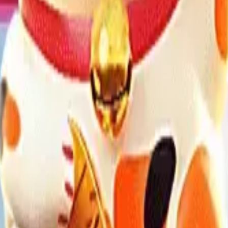
 populer yang dikembangkan oleh Pragmatic Play. Game i
mendapatkan kemenangan dengan mengumpulkan grup simb
ang dikembangkan oleh Pragmatic Play, menawarkan pengal
ur bonus yang menggiurkan
igital yang menawarkan tema Jepang yang menggemaskan d
nampilkan grafis yang cerah dan animasi yang menarik