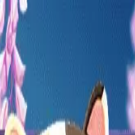
and Gampang Menang Dan Ma
ni sedang populer karena dianggap sebagai platform "gacor
menarik dengan tampilan modern dan fitur lengkap. Selain
, yaitu Rp5.000 via DANA. Hal ini membuatnya banyak dim
arena reputasinya sebagai situs slot gacor hari ini. Arti
. Ongtoto bekerja sama dengan berbagai provider ternama s
uang menang lebih besar. Pemain juga bisa memantau update