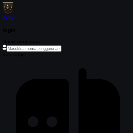
Daftar
login
Nama pengguna
Kata sandi