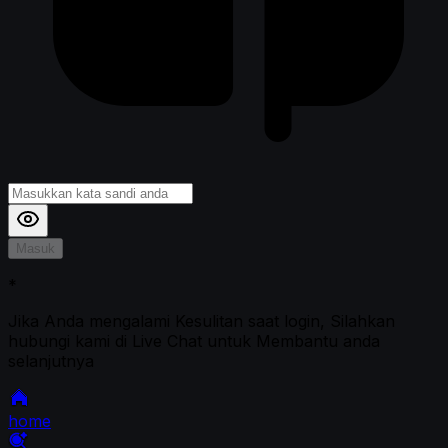
Masuk
*
Jika Anda mengalami Kesulitan saat login, Silahkan
hubungi kami di Live Chat untuk Membantu anda
selanjutnya
home