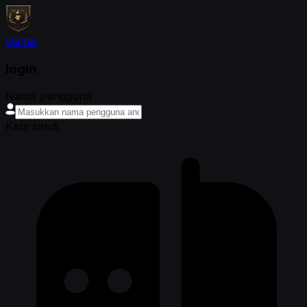
Daftar
login
Nama pengguna
Kata sandi