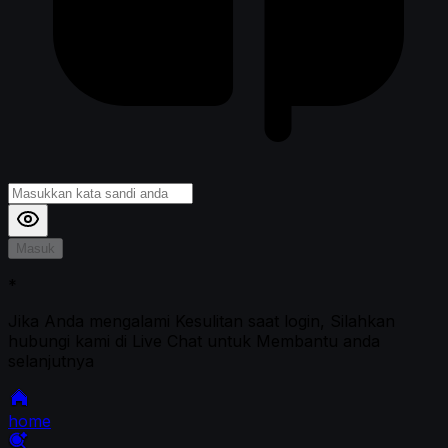
Masuk
*
Jika Anda mengalami Kesulitan saat login, Silahkan
hubungi kami di Live Chat untuk Membantu anda
selanjutnya
home