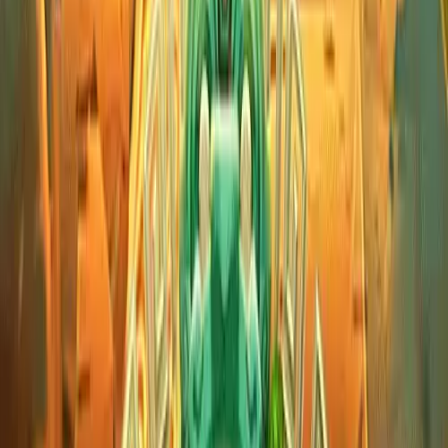
1. Togel Online Singapore Pools
Togel Online Singapore Pools adalah bentuk perjudian
daring yang memungkinkan pemain untuk memasang
taruhan pada angka-angka tertentu dengan harapan
memenangkan hadiah berdasarkan hasil undian resmi
dari Singapore Pools. Permainan ini sangat populer di
Indonesia
2. Togel Online Hongkong Pools
Togel Online Hongkong Pools adalah salah satu bentuk
perjudian daring yang populer di Indonesia, di mana
pemain dapat memasang taruhan pada hasil keluaran
angka dari Hongkong Pools. Permainan ini menawarkan
berbagai jenis pasaran, seperti 4D, 3D, dan 2D
3. Togel Online Sydney Pools