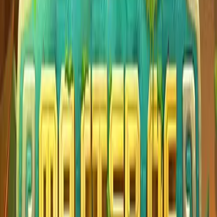
angka (dari 0000 hingga 9999) yang akan keluar dalam
undian, dengan hadiah besar jika berhasil menebak
secara tepat
6. Togel Online Ankarapools
Togel Online Ankarapools adalah salah satu platform
perjudian daring yang menawarkan permainan togel
dengan berbagai pasaran, termasuk pasaran dari
Ankarapools. Platform ini memungkinkan pemain untuk
memasang taruhan secara praktis dan cepat melalui
internet
7. Togel Online Seoul Lottery
Togel Online Seoul Lottery adalah salah satu bentuk
permainan judi angka yang populer dan banyak diminati
oleh para pemain togel di Indonesia. Permainan ini
mengacu pada hasil undian dari Seoul, Korea Selatan,