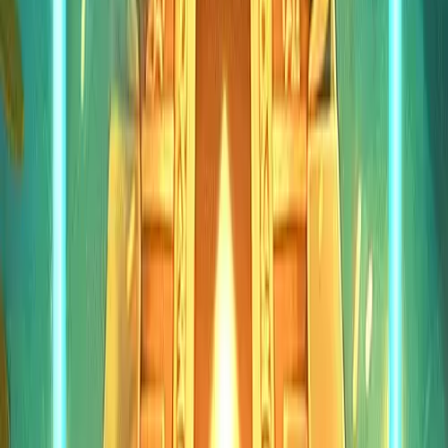
Slot Online Wild Bounty Showdown adalah permainan
slot bertema koboi yang menawarkan pengalaman
bermain seru dengan grafis yang menarik dan fitur
bonus menguntungkan. Dalam game ini, pemain akan
menemukan simbol-simbol
15. Slot Online Gates of Olympus Xmas 1000
Slot Online Gates of Olympus Xmas 1000 adalah varian
spesial dari permainan slot populer Gates of Olympus
yang mengusung tema Natal dengan fitur dan
pembayaran hingga 1000x taruhan. Dikembangkan oleh
Pragmatic Play
Panduan Lengkap Untuk Pemula
Yang Ingin Menang
Sebelum memulai, pemula harus memahami dasar-dasar