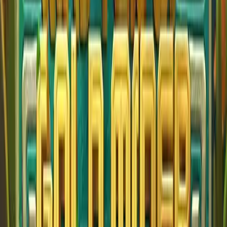
10. Togel Online Xiamen Lottery
Togel Online Xiamen Lottery adalah salah satu bentuk
perjudian daring yang menawarkan permainan togel
dengan sistem lotere yang berasal dari Xiamen,
Tiongkok. Permainan ini memungkinkan pemain untuk
memasang taruhan pada berbagai angka dengan
harapan memenangkan hadiah uang tunai
11. Togel Online Mancity 4D
Togel Online
Mancity 4D adalah salah satu jenis
permainan judi togel digital yang mengacu pada pasaran
Manchester City (Mancity) dengan sistem 4 digit. Pemain
harus menebak angka keluaran 4D (0000-9999) yang
diundi berdasarkan hasil tertentu
12. Togel Online Arkansas Evening