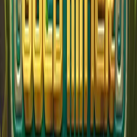
Togel Online Arkansas Evening merujuk pada permainan
togel (toto gelap) yang dapat dimainkan secara daring
dengan mengikuti hasil undian Arkansas Evening, salah
satu jenis undian yang diadakan di negara bagian
Arkansas, Amerika Serikat
13. Togel Online Florida Evening
Togel Online Florida Evening merujuk pada permainan
togel yang dapat dimainkan secara daring dengan
mengikuti hasil undian dari Florida Evening, sebuah
pasaran togel yang populer di Amerika Serikat.
Permainan ini biasanya menawarkan berbagai jenis
taruhan
14. Togel Online Osaka Lottery
Togel Online Osaka Lottery adalah salah satu bentuk
permainan judi angka yang populer di kalangan