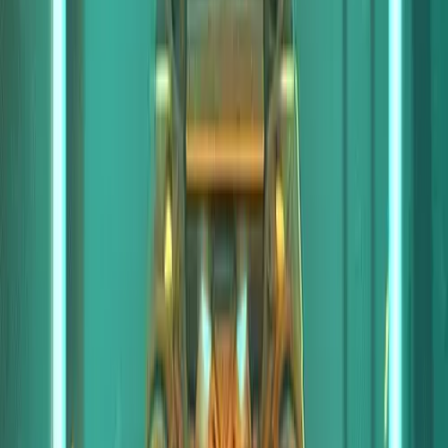
Slot Online Starlight Princess adalah permainan slot
yang dikembangkan oleh Pragmatic Play, menawarkan
pengalaman bermain yang magis dengan tema putri dan
dunia fantasi. Game ini menampilkan grafis yang
memukau, fitur bonus yang menggiurkan
6. Slot Online Lucky Neko
Slot Online Lucky Neko adalah permainan mesin slot
digital yang menawarkan tema Jepang yang
menggemaskan dengan karakter kucing (neko) yang
dianggap membawa keberuntungan. Dikembangkan
oleh PG Soft, game ini menampilkan grafis yang cerah
dan animasi yang menarik
7. Slot Online Gates Of Gatot Kaca
Slot Online Gates of Gatot Kaca adalah permainan slot
yang terinspirasi oleh legenda pahlawan wayang Jawa,