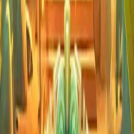
Banyak situs judi online menawarkan bonus seperti
deposit awal, cashback, atau free chips untuk menarik
pemain. Pemula harus memanfaatkan promosi ini untuk
meningkatkan modal tanpa harus mengeluarkan banyak
uang. Namun, selalu baca syarat dan ketentuan (terms
and conditions) agar memahami persyaratan yang
berlaku, seperti wagering requirements. Dengan
memanfaatkan bonus secara optimal, peluang untuk
menang bisa lebih besar tanpa risiko finansial yang tinggi
Daftar 15 Pasaran Togel Terpopuler
Yang Wajib Dicoba
Daftar 15 Pasaran Togel Terpopuler Yang Wajib Dicoba
merupakan panduan bagi para penggemar togel online
yang ingin mencoba variasi pasaran terbaik di dunia.
Konten ini menyajikan informasi lengkap seputar 15
pasaran togel ternama