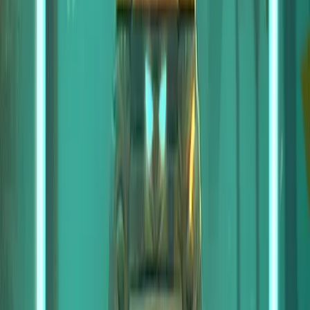
Slot Online Sugar Rush 1000 adalah permainan slot
yang menarik dengan tema manis dan penuh warna,
menawarkan pengalaman bermain yang seru dan
menghibur. Dikembangkan oleh Pragmatic Play, game ini
menampilkan desain grafis yang cerah dengan simbol-
simbol seperti permen, lolipop, dan karakter kartun
yang menggemaskan
4. Slot Online Sweet Bonanza
Sweet Bonanza adalah salah satu permainan slot online
populer yang dikembangkan oleh Pragmatic Play. Game
ini menawarkan tema buah-buahan yang cerah dan
manis dengan mekanisme cluster pays, di mana pemain
bisa mendapatkan kemenangan dengan mengumpulkan
grup simbol yang sama
5. Slot Online Starlight Princess