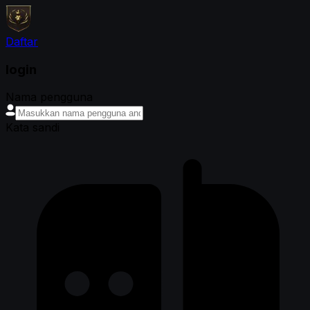
Daftar
login
Nama pengguna
Kata sandi