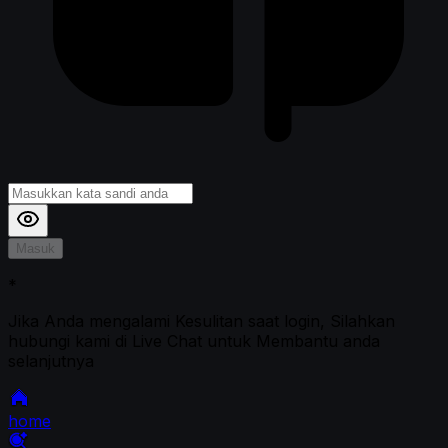
Masuk
*
Jika Anda mengalami Kesulitan saat login, Silahkan
hubungi kami di Live Chat untuk Membantu anda
selanjutnya
home