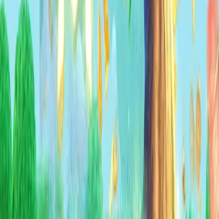
Togel Online Sydney Pools adalah permainan judi angka
yang berbasis pada hasil undian dari Sydney Pools,
salah satu pasaran togel terkenal yang berasal dari
Sydney, Australia. Permainan ini populer di kalangan
pemain togel online
4. Togel Online Cambodia Lottery
Togel Online Cambodia Lottery adalah salah satu bentuk
perjudian daring yang populer di kalangan pemain togel,
terutama yang tertarik dengan pasaran internasional.
Permainan ini menawarkan berbagai jenis taruhan
berdasarkan hasil undian resmi dari Cambodia Lottery,
5. Togel Online Newyork 4D
Togel Online New York 4D adalah permainan judi angka
berbasis digital yang mengacu pada hasil undian dari
pasar togel New York. Pemain harus menebak 4 digit