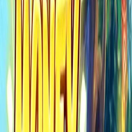
12. Slot Online The Dog House
Slot Online The Dog House adalah permainan slot yang
populer dikembangkan oleh Pragmatic Play,
menawarkan tema yang menggemaskan dengan latar
belakang rumah anjing yang penuh warna. Game ini
menampilkan 5 gulungan dan 20 paylines, dilengkapi
dengan fitur-fitur menarik seperti Wild Multipliers
13. Slot Online Great Rhino Megaways
Slot Online Great Rhino Megaways adalah permainan
slot yang menawarkan pengalaman bermain seru
dengan fitur Megaways yang inovatif, di mana setiap
putaran dapat menghasilkan hingga 200.704 cara untuk
menang. Dikembangkan oleh Pragmatic Play
14. Slot Online Wild Bounty Showdown