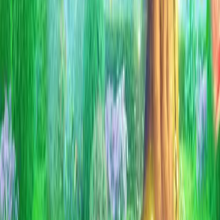
angka (dari 0000 hingga 9999) yang akan keluar dalam
undian, dengan hadiah besar jika berhasil menebak
secara tepat
6. Togel Online Ankarapools
Togel Online Ankarapools adalah salah satu platform
perjudian daring yang menawarkan permainan togel
dengan berbagai pasaran, termasuk pasaran dari
Ankarapools. Platform ini memungkinkan pemain untuk
memasang taruhan secara praktis dan cepat melalui
internet
7. Togel Online Seoul Lottery
Togel Online Seoul Lottery adalah salah satu bentuk
permainan judi angka yang populer dan banyak diminati
oleh para pemain togel di Indonesia. Permainan ini
mengacu pada hasil undian dari Seoul, Korea Selatan,