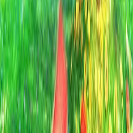
10. Togel Online Xiamen Lottery
Togel Online Xiamen Lottery adalah salah satu bentuk
perjudian daring yang menawarkan permainan togel
dengan sistem lotere yang berasal dari Xiamen,
Tiongkok. Permainan ini memungkinkan pemain untuk
memasang taruhan pada berbagai angka dengan
harapan memenangkan hadiah uang tunai
11. Togel Online Mancity 4D
Togel Online
Mancity 4D adalah salah satu jenis
permainan judi togel digital yang mengacu pada pasaran
Manchester City (Mancity) dengan sistem 4 digit. Pemain
harus menebak angka keluaran 4D (0000-9999) yang
diundi berdasarkan hasil tertentu
12. Togel Online Arkansas Evening