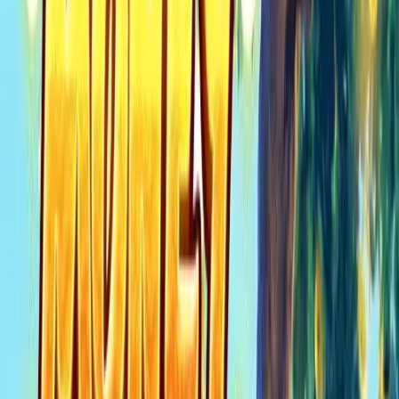
Slot Online Wild Bounty Showdown adalah permainan
slot bertema koboi yang menawarkan pengalaman
bermain seru dengan grafis yang menarik dan fitur
bonus menguntungkan. Dalam game ini, pemain akan
menemukan simbol-simbol
15. Slot Online Gates of Olympus Xmas 1000
Slot Online Gates of Olympus Xmas 1000 adalah varian
spesial dari permainan slot populer Gates of Olympus
yang mengusung tema Natal dengan fitur dan
pembayaran hingga 1000x taruhan. Dikembangkan oleh
Pragmatic Play
Panduan Lengkap Untuk Pemula
Yang Ingin Menang
Sebelum memulai, pemula harus memahami dasar-dasar