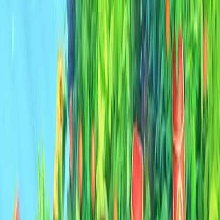
dengan modal kecil, Ongtoto bisa menjadi pilihan tepat.
Dengan deposit Rp5.000 via DANA, pemain bisa
mengakses berbagai game slot gacor yang sering
memberikan jackpot. Namun, tetap perlu diingat untuk
bermain secara bertanggung jawab dan tidak terlalu
terbawa emosi. Pantau terus update
slot gacor
hari ini
dan manfaatkan bonus promosi yang ditawarkan agar
peluang menang semakin besar. Selamat bermain dan
semoga sukses
Game Pragmatic Play Paling Seru &
Gacor 2026
Pragmatic Play terus menjadi salah satu penyedia game
slot online terpopuler di tahun 2026, dengan beragam
judul yang menawarkan keseruan dan potensi
kemenangan besar (gacor). Beberapa game terbaik
mereka seperti Gates of Olympus, Sweet Bonanza, dan
Starlight Princess masih menjadi favorit pemain karena
fitur bonus menguntungkan