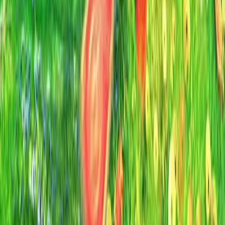
Togel Online Arkansas Evening merujuk pada permainan
togel (toto gelap) yang dapat dimainkan secara daring
dengan mengikuti hasil undian Arkansas Evening, salah
satu jenis undian yang diadakan di negara bagian
Arkansas, Amerika Serikat
13. Togel Online Florida Evening
Togel Online Florida Evening merujuk pada permainan
togel yang dapat dimainkan secara daring dengan
mengikuti hasil undian dari Florida Evening, sebuah
pasaran togel yang populer di Amerika Serikat.
Permainan ini biasanya menawarkan berbagai jenis
taruhan
14. Togel Online Osaka Lottery
Togel Online Osaka Lottery adalah salah satu bentuk
permainan judi angka yang populer di kalangan