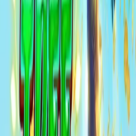
Judi online bukan sekadar permainan untung-untungan,
tetapi juga membutuhkan strategi. Pemula disarankan
untuk mempelajari tips dari pemain berpengalaman,
seperti cara membaca peluang, mengatur taruhan, atau
memanfaatkan bonus dan promosi. Banyak sumber
daya gratis seperti forum, video tutorial, atau artikel
yang bisa membantu meningkatkan pemahaman.
Semakin banyak pengetahuan yang dimiliki, semakin
besar peluang untuk meraih kemenangan
Emosi yang tidak stabil, seperti keserakahan atau
frustasi setelah kalah, dapat mengganggu pengambilan
keputusan. Pemula harus belajar mengendalikan emosi
dan tetap tenang dalam segala situasi. Berhenti bermain
saat sedang emosi atau lelah adalah langkah bijak untuk
menghindari keputusan impulsif yang merugikan.
Dengan mental yang kuat, pemain dapat berpikir jernih
dan membuat keputusan taruhan yang lebih rasional