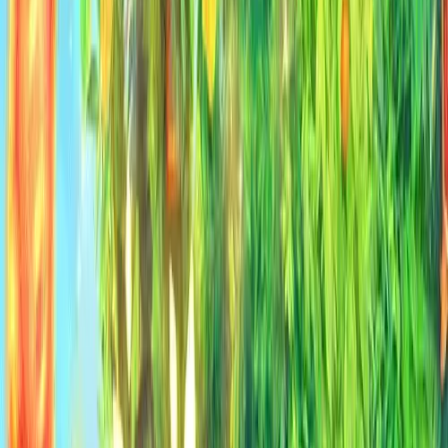
Slot Online Starlight Princess adalah permainan slot
yang dikembangkan oleh Pragmatic Play, menawarkan
pengalaman bermain yang magis dengan tema putri dan
dunia fantasi. Game ini menampilkan grafis yang
memukau, fitur bonus yang menggiurkan
6. Slot Online Lucky Neko
Slot Online Lucky Neko adalah permainan mesin slot
digital yang menawarkan tema Jepang yang
menggemaskan dengan karakter kucing (neko) yang
dianggap membawa keberuntungan. Dikembangkan
oleh PG Soft, game ini menampilkan grafis yang cerah
dan animasi yang menarik
7. Slot Online Gates Of Gatot Kaca
Slot Online Gates of Gatot Kaca adalah permainan slot
yang terinspirasi oleh legenda pahlawan wayang Jawa,