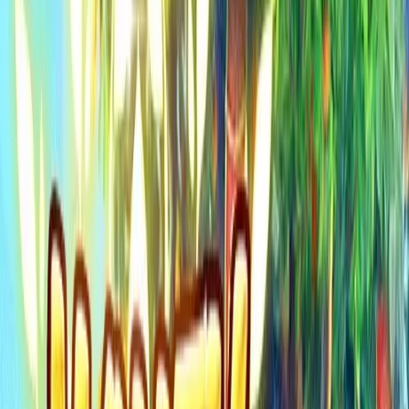
10. Slot Online 5 Lions Bonanza
Slot Online 5 Lions Bonanza adalah salah satu
permainan slot yang populer di kalangan penggemar judi
online. Dikembangkan oleh provider ternama, game ini
menawarkan tema oriental dengan simbol-simbol seperti
singa emas, koin keberuntungan, dan nuansa tradisional
Tiongkok yang menarik
11. Slot Online Santa's Great Gifts
Slot Online Santa's Great Gifts adalah permainan slot
bertema Natal yang menawarkan pengalaman bermain
yang menyenangkan dan penuh hadiah. Dengan grafis
yang cerah dan simbol-simbol khas Natal seperti hadiah,
pohon cemara, dan Santa Claus, permainan ini cocok
dimainkan selama musim liburan