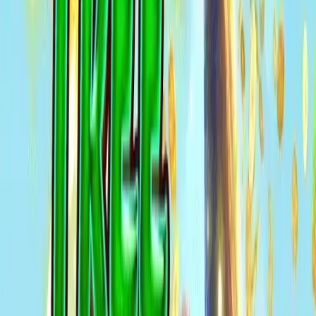
Banyak situs judi online menawarkan bonus seperti
deposit awal, cashback, atau free chips untuk menarik
pemain. Pemula harus memanfaatkan promosi ini untuk
meningkatkan modal tanpa harus mengeluarkan banyak
uang. Namun, selalu baca syarat dan ketentuan (terms
and conditions) agar memahami persyaratan yang
berlaku, seperti wagering requirements. Dengan
memanfaatkan bonus secara optimal, peluang untuk
menang bisa lebih besar tanpa risiko finansial yang tinggi
Daftar 15 Pasaran Togel Terpopuler
Yang Wajib Dicoba
Daftar 15 Pasaran Togel Terpopuler Yang Wajib Dicoba
merupakan panduan bagi para penggemar togel online
yang ingin mencoba variasi pasaran terbaik di dunia.
Konten ini menyajikan informasi lengkap seputar 15
pasaran togel ternama