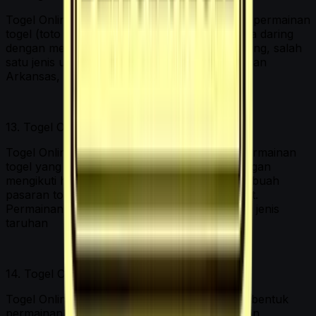
Togel Online Arkansas Evening merujuk pada permainan
togel (toto gelap) yang dapat dimainkan secara daring
dengan mengikuti hasil undian Arkansas Evening, salah
satu jenis undian yang diadakan di negara bagian
Arkansas, Amerika Serikat
13. Togel Online Florida Evening
Togel Online Florida Evening merujuk pada permainan
togel yang dapat dimainkan secara daring dengan
mengikuti hasil undian dari Florida Evening, sebuah
pasaran togel yang populer di Amerika Serikat.
Permainan ini biasanya menawarkan berbagai jenis
taruhan
14. Togel Online Osaka Lottery
Togel Online Osaka Lottery adalah salah satu bentuk
permainan judi angka yang populer di kalangan