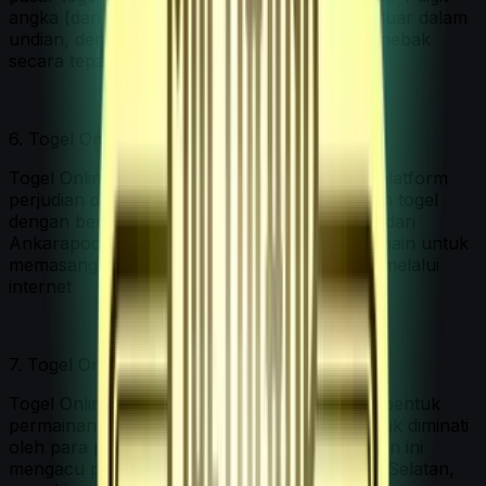
angka (dari 0000 hingga 9999) yang akan keluar dalam
undian, dengan hadiah besar jika berhasil menebak
secara tepat
6. Togel Online Ankarapools
Togel Online Ankarapools adalah salah satu platform
perjudian daring yang menawarkan permainan togel
dengan berbagai pasaran, termasuk pasaran dari
Ankarapools. Platform ini memungkinkan pemain untuk
memasang taruhan secara praktis dan cepat melalui
internet
7. Togel Online Seoul Lottery
Togel Online Seoul Lottery adalah salah satu bentuk
permainan judi angka yang populer dan banyak diminati
oleh para pemain togel di Indonesia. Permainan ini
mengacu pada hasil undian dari Seoul, Korea Selatan,