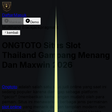
Daftar
Masuk
Mainkan
Demo
Multihand Blackjack
pragmatic
kembali
ONGTOTO Situs Slot
Thailand Gampang Menang
Dan Maxwin 2026
Ongtoto
adalah salah satu situs judi online yang saat ini
sedang populer karena dianggap sebagai platform
"gacor" (memberikan kemenangan mudah) oleh para
pemain. Situs ini menawarkan berbagai jenis permainan
slot online
yang menarik dengan tampilan modern dan
fitur lengkap. Selain itu, Ongtoto juga dikenal karena