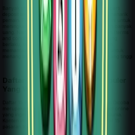
Banyak situs judi online menawarkan bonus seperti
deposit awal, cashback, atau free chips untuk menarik
pemain. Pemula harus memanfaatkan promosi ini untuk
meningkatkan modal tanpa harus mengeluarkan banyak
uang. Namun, selalu baca syarat dan ketentuan (terms
and conditions) agar memahami persyaratan yang
berlaku, seperti wagering requirements. Dengan
memanfaatkan bonus secara optimal, peluang untuk
menang bisa lebih besar tanpa risiko finansial yang tinggi
Daftar 15 Pasaran Togel Terpopuler
Yang Wajib Dicoba
Daftar 15 Pasaran Togel Terpopuler Yang Wajib Dicoba
merupakan panduan bagi para penggemar togel online
yang ingin mencoba variasi pasaran terbaik di dunia.
Konten ini menyajikan informasi lengkap seputar 15
pasaran togel ternama