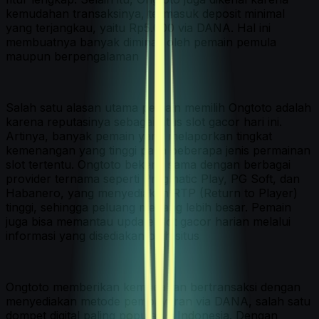
kemudahan transaksinya, termasuk deposit minimal
yang terjangkau, yaitu Rp5.000 via DANA. Hal ini
membuatnya banyak diminati oleh pemain pemula
maupun berpengalaman
Salah satu alasan utama pemain memilih Ongtoto adalah
karena reputasinya sebagai situs slot gacor hari ini.
Artinya, banyak pemain yang melaporkan tingkat
kemenangan yang tinggi pada beberapa jenis permainan
slot tertentu. Ongtoto bekerja sama dengan berbagai
provider ternama seperti Pragmatic Play, PG Soft, dan
Habanero, yang menyediakan RTP (Return to Player)
tinggi, sehingga peluang menang lebih besar. Pemain
juga bisa memantau update slot gacor harian melalui
informasi yang disediakan oleh situs
Ongtoto memberikan kemudahan bertransaksi dengan
menyediakan metode pembayaran via DANA, salah satu
dompet digital paling populer di Indonesia. Dengan