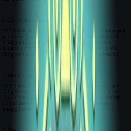
1. Slot Online Mahjong Ways
Slot Online Mahjong Ways adalah permainan slot digital
yang terinspirasi dari permainan tradisional Mahjong,
menggabungkan unsur-unsur klasik dengan fitur
modern yang menarik. Game ini menawarkan grafis
yang memukau, mekanisme permainan yang inovatif
2. Slot Online Gates Of Olympus
Slot Online Gates of Olympus adalah permainan slot
yang dikembangkan oleh Pragmatic Play, terinspirasi
oleh mitologi Yunani kuno dengan dewa Zeus sebagai
simbol utama. Game ini menawarkan 6 reel dan
menggunakan mekanisme
3. Slot Online Sugar Rush 1000