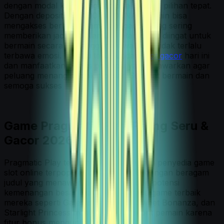
dengan modal kecil, Ongtoto bisa menjadi pilihan tepat.
Dengan deposit Rp5.000 via DANA, pemain bisa
mengakses berbagai game slot gacor yang sering
memberikan jackpot. Namun, tetap perlu diingat untuk
bermain secara bertanggung jawab dan tidak terlalu
terbawa emosi. Pantau terus update
slot gacor
hari ini
dan manfaatkan bonus promosi yang ditawarkan agar
peluang menang semakin besar. Selamat bermain dan
semoga sukses
Game Pragmatic Play Paling Seru &
Gacor 2026
Pragmatic Play terus menjadi salah satu penyedia game
slot online terpopuler di tahun 2026, dengan beragam
judul yang menawarkan keseruan dan potensi
kemenangan besar (gacor). Beberapa game terbaik
mereka seperti Gates of Olympus, Sweet Bonanza, dan
Starlight Princess masih menjadi favorit pemain karena
fitur bonus menguntungkan