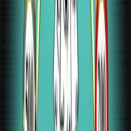
Gatot Kaca. Dikembangkan oleh provider ternama, game
ini menawarkan grafis yang memukau, fitur bonus
menarik, serta RTP (Return to Player) yang kompetitif,
membuatnya popular
8. Slot Online Wild West Gold
Slot online Wild West Gold adalah permainan judi digital
yang mengusung tema koboi dan kehidupan liar di
Amerika Barat. Dikembangkan oleh Pragmatic Play, slot
ini menawarkan 5 gulungan dengan 40 garis
pembayaran, dilengkapi fitur-fitur menarik
9. Slot Online Wild Bandito
Slot Online Wild Bandito adalah permainan slot yang
menawarkan pengalaman bermain seru dengan tema
koboi dan petualangan di Wild West. Dikembangkan oleh
provider ternama, slot ini menampilkan grafis yang
menarik, fitur bonus yang menggiurkan