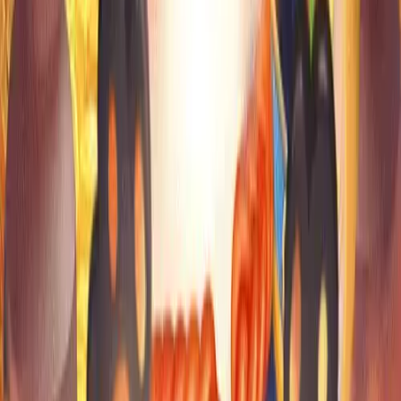
Judi online bukan sekadar permainan untung-untungan,
tetapi juga membutuhkan strategi. Pemula disarankan
untuk mempelajari tips dari pemain berpengalaman,
seperti cara membaca peluang, mengatur taruhan, atau
memanfaatkan bonus dan promosi. Banyak sumber
daya gratis seperti forum, video tutorial, atau artikel
yang bisa membantu meningkatkan pemahaman.
Semakin banyak pengetahuan yang dimiliki, semakin
besar peluang untuk meraih kemenangan
Emosi yang tidak stabil, seperti keserakahan atau
frustasi setelah kalah, dapat mengganggu pengambilan
keputusan. Pemula harus belajar mengendalikan emosi
dan tetap tenang dalam segala situasi. Berhenti bermain
saat sedang emosi atau lelah adalah langkah bijak untuk
menghindari keputusan impulsif yang merugikan.
Dengan mental yang kuat, pemain dapat berpikir jernih
dan membuat keputusan taruhan yang lebih rasional