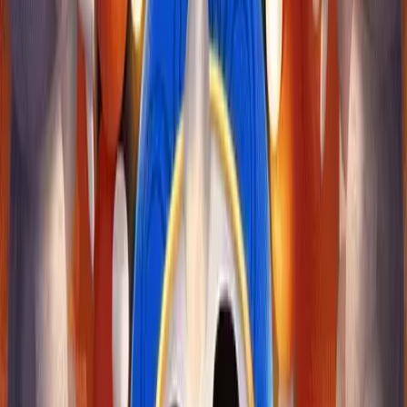
10. Slot Online 5 Lions Bonanza
Slot Online 5 Lions Bonanza adalah salah satu
permainan slot yang populer di kalangan penggemar judi
online. Dikembangkan oleh provider ternama, game ini
menawarkan tema oriental dengan simbol-simbol seperti
singa emas, koin keberuntungan, dan nuansa tradisional
Tiongkok yang menarik
11. Slot Online Santa's Great Gifts
Slot Online Santa's Great Gifts adalah permainan slot
bertema Natal yang menawarkan pengalaman bermain
yang menyenangkan dan penuh hadiah. Dengan grafis
yang cerah dan simbol-simbol khas Natal seperti hadiah,
pohon cemara, dan Santa Claus, permainan ini cocok
dimainkan selama musim liburan