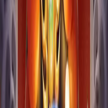
Slot Online Starlight Princess adalah permainan slot
yang dikembangkan oleh Pragmatic Play, menawarkan
pengalaman bermain yang magis dengan tema putri dan
dunia fantasi. Game ini menampilkan grafis yang
memukau, fitur bonus yang menggiurkan
6. Slot Online Lucky Neko
Slot Online Lucky Neko adalah permainan mesin slot
digital yang menawarkan tema Jepang yang
menggemaskan dengan karakter kucing (neko) yang
dianggap membawa keberuntungan. Dikembangkan
oleh PG Soft, game ini menampilkan grafis yang cerah
dan animasi yang menarik
7. Slot Online Gates Of Gatot Kaca
Slot Online Gates of Gatot Kaca adalah permainan slot
yang terinspirasi oleh legenda pahlawan wayang Jawa,