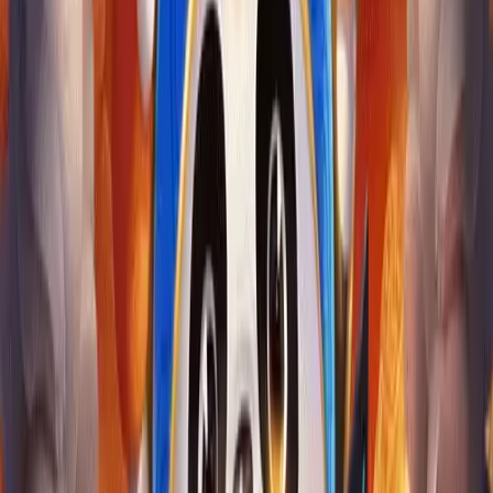
12. Slot Online The Dog House
Slot Online The Dog House adalah permainan slot yang
populer dikembangkan oleh Pragmatic Play,
menawarkan tema yang menggemaskan dengan latar
belakang rumah anjing yang penuh warna. Game ini
menampilkan 5 gulungan dan 20 paylines, dilengkapi
dengan fitur-fitur menarik seperti Wild Multipliers
13. Slot Online Great Rhino Megaways
Slot Online Great Rhino Megaways adalah permainan
slot yang menawarkan pengalaman bermain seru
dengan fitur Megaways yang inovatif, di mana setiap
putaran dapat menghasilkan hingga 200.704 cara untuk
menang. Dikembangkan oleh Pragmatic Play
14. Slot Online Wild Bounty Showdown