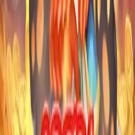
Banyak situs judi online menawarkan bonus seperti
deposit awal, cashback, atau free chips untuk menarik
pemain. Pemula harus memanfaatkan promosi ini untuk
meningkatkan modal tanpa harus mengeluarkan banyak
uang. Namun, selalu baca syarat dan ketentuan (terms
and conditions) agar memahami persyaratan yang
berlaku, seperti wagering requirements. Dengan
memanfaatkan bonus secara optimal, peluang untuk
menang bisa lebih besar tanpa risiko finansial yang tinggi
Daftar 15 Pasaran Togel Terpopuler
Yang Wajib Dicoba
Daftar 15 Pasaran Togel Terpopuler Yang Wajib Dicoba
merupakan panduan bagi para penggemar togel online
yang ingin mencoba variasi pasaran terbaik di dunia.
Konten ini menyajikan informasi lengkap seputar 15
pasaran togel ternama