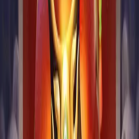
Slot Online Sugar Rush 1000 adalah permainan slot
yang menarik dengan tema manis dan penuh warna,
menawarkan pengalaman bermain yang seru dan
menghibur. Dikembangkan oleh Pragmatic Play, game ini
menampilkan desain grafis yang cerah dengan simbol-
simbol seperti permen, lolipop, dan karakter kartun
yang menggemaskan
4. Slot Online Sweet Bonanza
Sweet Bonanza adalah salah satu permainan slot online
populer yang dikembangkan oleh Pragmatic Play. Game
ini menawarkan tema buah-buahan yang cerah dan
manis dengan mekanisme cluster pays, di mana pemain
bisa mendapatkan kemenangan dengan mengumpulkan
grup simbol yang sama
5. Slot Online Starlight Princess