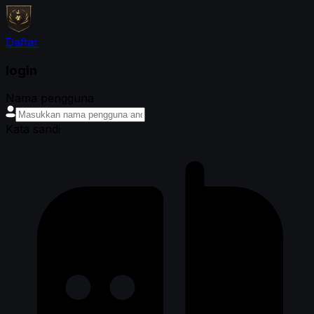
Daftar
login
Nama pengguna
Kata sandi