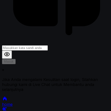
Masuk
*
Jika Anda mengalami Kesulitan saat login, Silahkan
hubungi kami di Live Chat untuk Membantu anda
selanjutnya
home