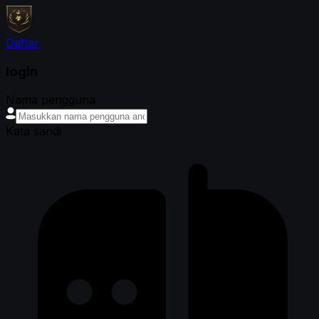
Daftar
login
Nama pengguna
Kata sandi