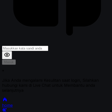
Masuk
*
Jika Anda mengalami Kesulitan saat login, Silahkan
hubungi kami di Live Chat untuk Membantu anda
selanjutnya
home