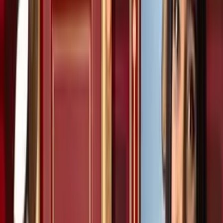
dengan modal kecil, Ongtoto bisa menjadi pilihan tepat.
Dengan deposit Rp5.000 via DANA, pemain bisa
mengakses berbagai game slot gacor yang sering
memberikan jackpot. Namun, tetap perlu diingat untuk
bermain secara bertanggung jawab dan tidak terlalu
terbawa emosi. Pantau terus update
slot gacor
hari ini
dan manfaatkan bonus promosi yang ditawarkan agar
peluang menang semakin besar. Selamat bermain dan
semoga sukses
Game Pragmatic Play Paling Seru &
Gacor 2026
Pragmatic Play terus menjadi salah satu penyedia game
slot online terpopuler di tahun 2026, dengan beragam
judul yang menawarkan keseruan dan potensi
kemenangan besar (gacor). Beberapa game terbaik
mereka seperti Gates of Olympus, Sweet Bonanza, dan
Starlight Princess masih menjadi favorit pemain karena
fitur bonus menguntungkan