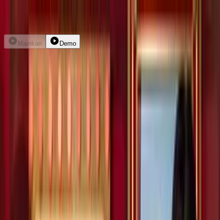
Daftar
Masuk
Mainkan
Demo
Red Door Roulette
evolutiongaming
kembali
ONGTOTO Situs Slot
Thailand Gampang Menang
Dan Maxwin 2026
Ongtoto
adalah salah satu situs judi online yang saat ini
sedang populer karena dianggap sebagai platform
"gacor" (memberikan kemenangan mudah) oleh para
pemain. Situs ini menawarkan berbagai jenis permainan
slot online
yang menarik dengan tampilan modern dan
fitur lengkap. Selain itu, Ongtoto juga dikenal karena