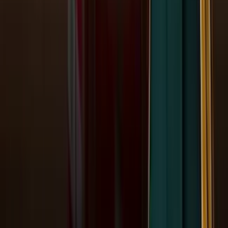
penggemar togel daring. Permainan ini menawarkan
berbagai pasaran, termasuk hasil undian dari Osaka,
Jepang, dengan sistem taruhan yang mudah diakses
melalui platform online
15. Togel Online Damacai
Togel Online Damacai adalah salah satu bentuk
perjudian daring yang populer di Indonesia, khususnya
bagi penggemar permainan angka. Damacai sendiri
merupakan salah satu pasaran togel yang banyak
diminati karena menyediakan berbagai jenis taruhan
dengan hadiah yang menggiurkan
Lihat Semua
home
explore