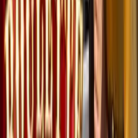
1. Togel Online Singapore Pools
Togel Online Singapore Pools adalah bentuk perjudian
daring yang memungkinkan pemain untuk memasang
taruhan pada angka-angka tertentu dengan harapan
memenangkan hadiah berdasarkan hasil undian resmi
dari Singapore Pools. Permainan ini sangat populer di
Indonesia
2. Togel Online Hongkong Pools
Togel Online Hongkong Pools adalah salah satu bentuk
perjudian daring yang populer di Indonesia, di mana
pemain dapat memasang taruhan pada hasil keluaran
angka dari Hongkong Pools. Permainan ini menawarkan
berbagai jenis pasaran, seperti 4D, 3D, dan 2D
3. Togel Online Sydney Pools