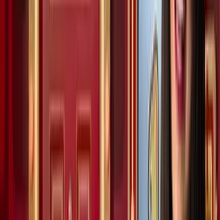
Slot Online Sugar Rush 1000 adalah permainan slot
yang menarik dengan tema manis dan penuh warna,
menawarkan pengalaman bermain yang seru dan
menghibur. Dikembangkan oleh Pragmatic Play, game ini
menampilkan desain grafis yang cerah dengan simbol-
simbol seperti permen, lolipop, dan karakter kartun
yang menggemaskan
4. Slot Online Sweet Bonanza
Sweet Bonanza adalah salah satu permainan slot online
populer yang dikembangkan oleh Pragmatic Play. Game
ini menawarkan tema buah-buahan yang cerah dan
manis dengan mekanisme cluster pays, di mana pemain
bisa mendapatkan kemenangan dengan mengumpulkan
grup simbol yang sama
5. Slot Online Starlight Princess