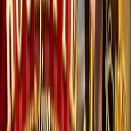
Togel Online Sydney Pools adalah permainan judi angka
yang berbasis pada hasil undian dari Sydney Pools,
salah satu pasaran togel terkenal yang berasal dari
Sydney, Australia. Permainan ini populer di kalangan
pemain togel online
4. Togel Online Cambodia Lottery
Togel Online Cambodia Lottery adalah salah satu bentuk
perjudian daring yang populer di kalangan pemain togel,
terutama yang tertarik dengan pasaran internasional.
Permainan ini menawarkan berbagai jenis taruhan
berdasarkan hasil undian resmi dari Cambodia Lottery,
5. Togel Online Newyork 4D
Togel Online New York 4D adalah permainan judi angka
berbasis digital yang mengacu pada hasil undian dari
pasar togel New York. Pemain harus menebak 4 digit