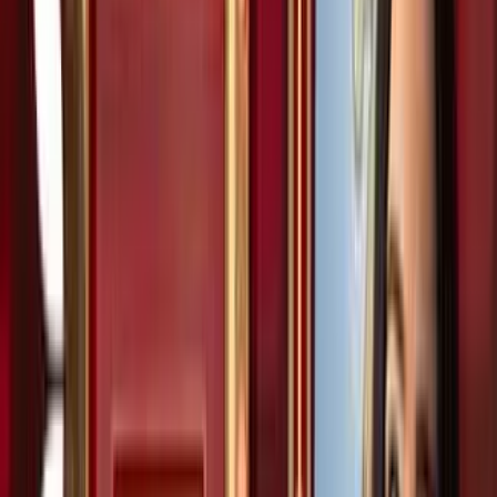
deposit minimal Rp5.000, pemain sudah bisa memulai
taruhan di berbagai game slot. Proses depositnya cepat
dan aman, tanpa potongan, sehingga sangat
menguntungkan bagi mereka yang ingin bermain dengan
modal kecil. Fitur ini juga memudahkan para pemain
yang tidak memiliki rekening bank namun ingin tetap
bermain
judi online
Selain menawarkan permainan yang menguntungkan,
Ongtoto juga menjaga keamanan data dan transaksi para
membernya dengan sistem enkripsi canggih. Situs ini
memiliki lisensi resmi dari lembaga perjudian
internasional, sehingga terjamin keadilan permainannya.
Layanan customer service yang siap membantu 24 jam
juga menjadi nilai tambah, memastikan pemain
mendapatkan solusi cepat jika mengalami kendala saat
bermain atau bertransaksi
Bagi yang ingin mencoba peruntungan di slot online