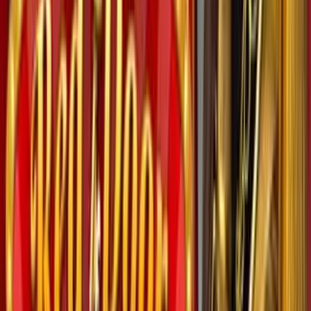
judi online, termasuk jenis permainan yang tersedia
seperti poker, slot, taruhan olahraga, atau casino live.
Setiap permainan memiliki aturan, strategi, dan tingkat
kesulitan yang berbeda. Penting juga untuk memilih
platform judi online yang terpercaya dan berlisensi agar
terhindar dari penipuan. Dengan pemahaman dasar
yang kuat, pemain dapat lebih siap menghadapi
tantangan dan peluang dalam judi online
Salah satu kunci kesuksesan dalam
Slot Thailand
adalah
manajemen keuangan yang baik. Pemula harus
menetapkan batas modal harian atau mingguan dan
disiplin dalam mematuhinya. Hindari tergoda untuk
mengejar kerugian (chasing losses) karena hal itu bisa
berujung pada kebangkrutan. Selain itu, alokasikan dana
dengan proporsional untuk berbagai permainan agar
risiko kerugian dapat diminimalisir. Dengan mengelola
uang secara cerdas, pemain bisa bertahan lebih lama
dan meningkatkan peluang menang