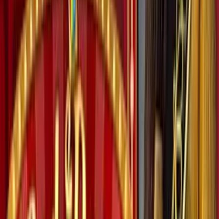
Slot Online Wild Bounty Showdown adalah permainan
slot bertema koboi yang menawarkan pengalaman
bermain seru dengan grafis yang menarik dan fitur
bonus menguntungkan. Dalam game ini, pemain akan
menemukan simbol-simbol
15. Slot Online Gates of Olympus Xmas 1000
Slot Online Gates of Olympus Xmas 1000 adalah varian
spesial dari permainan slot populer Gates of Olympus
yang mengusung tema Natal dengan fitur dan
pembayaran hingga 1000x taruhan. Dikembangkan oleh
Pragmatic Play
Panduan Lengkap Untuk Pemula
Yang Ingin Menang
Sebelum memulai, pemula harus memahami dasar-dasar