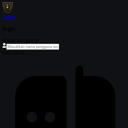
Daftar
login
Nama pengguna
Kata sandi