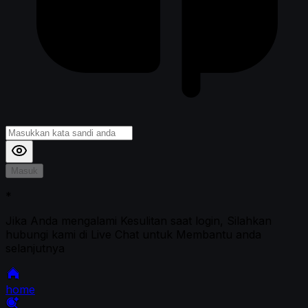
Masuk
*
Jika Anda mengalami Kesulitan saat login, Silahkan
hubungi kami di Live Chat untuk Membantu anda
selanjutnya
home