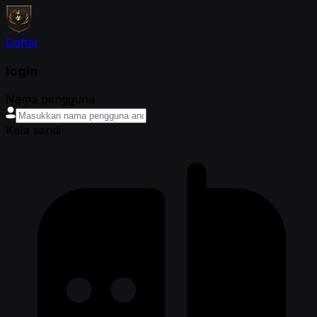
Daftar
login
Nama pengguna
Kata sandi