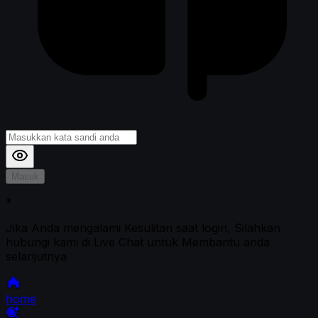
Masuk
*
Jika Anda mengalami Kesulitan saat login, Silahkan
hubungi kami di Live Chat untuk Membantu anda
selanjutnya
home