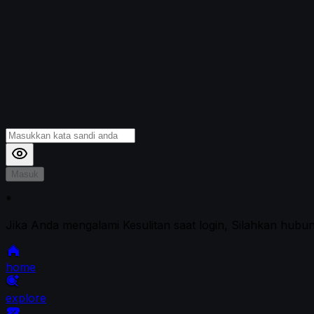
Masuk
*
Jika Anda mengalami Kesulitan saat login, Silahkan hubu
home
explore