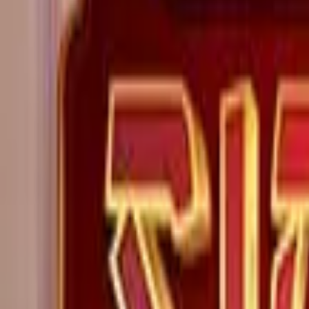
11. Slot Online Santa's Great Gifts
Slot Online Santa's Great Gifts adalah permainan slot
cerah dan simbol-simbol khas Natal seperti hadiah, poho
12. Slot Online The Dog House
Slot Online The Dog House adalah permainan slot yang
anjing yang penuh warna. Game ini menampilkan 5 gulungan 
13. Slot Online Great Rhino Megaways
Slot Online Great Rhino Megaways adalah permainan slot
menghasilkan hingga 200.704 cara untuk menang. Dikem
14. Slot Online Wild Bounty Showdown