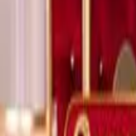
4. Slot Online Sweet Bonanza
Sweet Bonanza adalah salah satu permainan slot online
dengan mekanisme cluster pays, di mana pemain bisa 
5. Slot Online Starlight Princess
Slot Online Starlight Princess adalah permainan slot y
fantasi. Game ini menampilkan grafis yang memukau, fit
6. Slot Online Lucky Neko
Slot Online Lucky Neko adalah permainan mesin slot d
keberuntungan. Dikembangkan oleh PG Soft, game ini me
7. Slot Online Gates Of Gatot Kaca