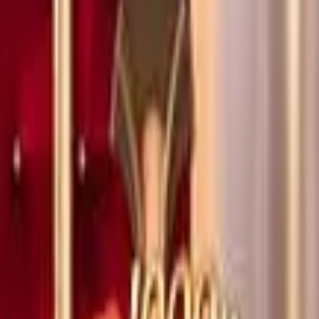
slot online terpopuler di tahun 2026, dengan beragam ju
es of Olympus, Sweet Bonanza, dan Starlight Princess masi
yang terinspirasi dari permainan tradisional Mahjong, men
kanisme permainan yang inovatif
 dikembangkan oleh Pragmatic Play, terinspirasi oleh mito
me
ng menarik dengan tema manis dan penuh warna, menawark
 desain grafis yang cerah dengan simbol-simbol seperti 