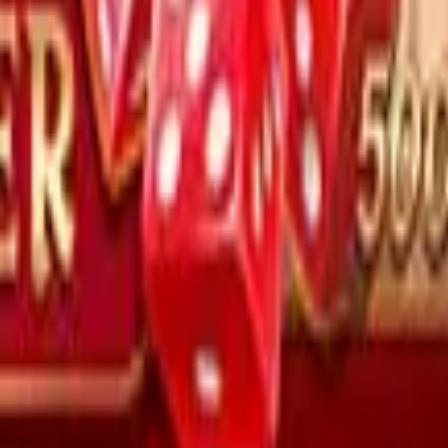
ang terinspirasi oleh legenda pahlawan wayang Jawa, Gato
erta RTP (Return to Player) yang kompetitif, membuatnya
 yang mengusung tema koboi dan kehidupan liar di Amerika B
ngkapi fitur-fitur menarik
enawarkan pengalaman bermain seru dengan tema koboi dan
r bonus yang menggiurkan
n slot yang populer di kalangan penggemar judi online. D
koin keberuntungan, dan nuansa tradisional Tiongkok yang