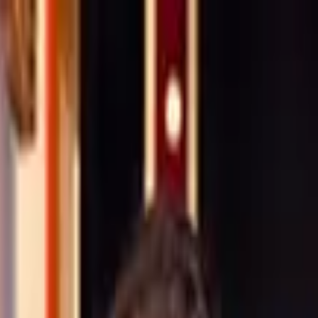
xwin 2026
" (memberikan kemenangan mudah) oleh para pemain. Situs
 itu, Ongtoto juga dikenal karena kemudahan
inati oleh pemain pemula maupun berpengalaman
nya, banyak pemain yang melaporkan tingkat kemenangan
eperti Pragmatic Play, PG Soft, dan Habanero, yang
 slot gacor harian melalui informasi yang disediakan