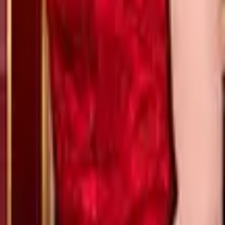
u dengan grafis yang menarik dan fitur bonus
g mengusung tema Natal dengan fitur dan pembayaran
er, slot, taruhan olahraga, atau casino live. Setiap
ine yang terpercaya dan berlisensi agar terhindar dari
di online
atas modal harian atau mingguan dan disiplin dalam
tan. Selain itu, alokasikan dana dengan proporsional